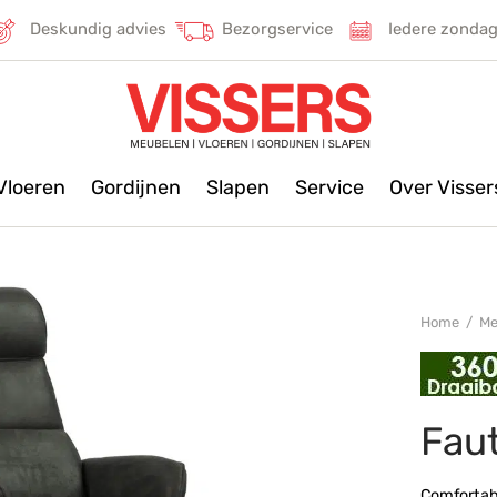
Deskundig advies
Bezorgservice
Iedere zonda
Vloeren
Gordijnen
Slapen
Service
Over Visse
Home
/
Me
Faut
Comfortab