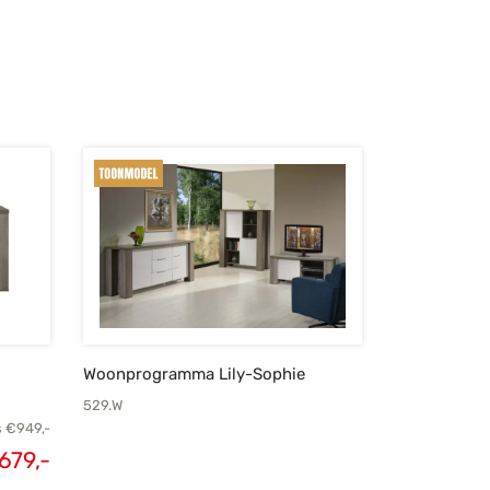
Woonprogramma Lily-Sophie
529.W
s
€
949,-
679,-
elijke
Huidige