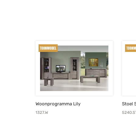
prijs was:
prijs is:
€1.289,-.
€925,-.
Woonprogramma Lily
Stoel 
1327.W
5240.S