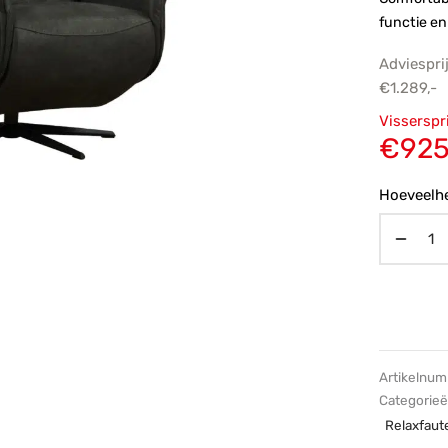
functie en
Adviespri
€
1.289,-
Oorsp
Visserspr
prijs
€
925
€1.28
Hoeveelhe
Artikelnu
Categorie
Relaxfaute