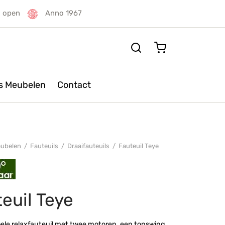
g open
Anno 1967
rs Meubelen
Contact
ubelen
/
Fauteuils
/
Draaifauteuils
/
Fauteuil Teye
euil Teye
ele relaxfauteuil met twee motoren, een topswing