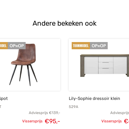
Andere bekeken ook
Spot
Lily-Sophie dressoir klein
T
529A
Adviesprijs
€
139,-
Adviesprij
Oorspronkelijke
Huidige
€
95,-
€
Vissersprijs
Vissersprijs
Oorspronk