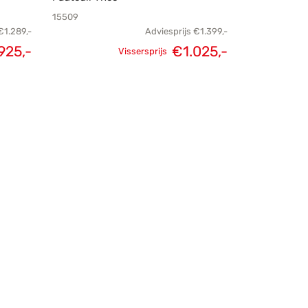
15509
€
1.289,-
Adviesprijs
€
1.399,-
925,-
€
1.025,-
Vissersprijs
elijke
Huidige
Oorspronkelijke
Huidige
s was:
prijs is:
prijs was:
prijs is:
289,-.
€925,-.
€1.399,-.
€1.025,-.