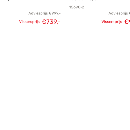
15690-2
Adviesprijs
€
999,-
Adviesprijs
€
739,-
€
Vissersprijs
Vissersprijs
Oorspronkelijke
Huidige
Oorspronk
prijs was:
prijs is:
prij
€999,-.
€739,-.
€1.