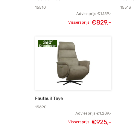
15510
15513
Adviesprijs
€
1.159,-
€
829,-
Vissersprijs
Oorspronkelijke
Huidige
prijs was:
prijs is:
€1.159,-.
€829,-.
Fauteuil Teye
15690
Adviesprijs
€
1.289,-
€
925,-
Vissersprijs
Oorspronkelijke
Huidige