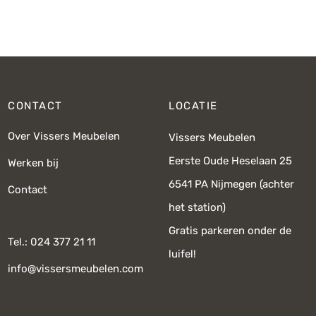
prijs was:
prijs is:
prij
€139,-.
€95,-.
€
CONTACT
LOCATIE
Over Vissers Meubelen
Vissers Meubelen
Eerste Oude Heselaan 25
Werken bij
6541 PA Nijmegen (achter
Contact
het station)
Gratis parkeren onder de
Tel.: 024 377 21 11
luifel!
info@vissersmeubelen.com