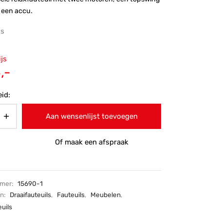
 een accu.
js
ronkelijke
ijs
 was:
Huidige
,-
9,-.
prijs is:
id:
€925,-.
Aan wensenlijst toevoegen
Of maak een afspraak
mmer:
15690-1
ën:
Draaifauteuils
,
Fauteuils
,
Meubelen
,
uils