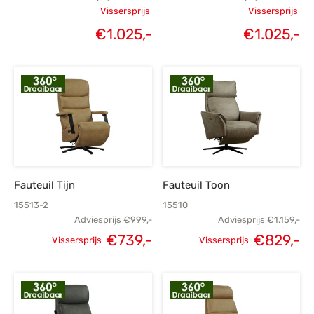
Vissersprijs
Vissersprijs
Oorspronkelijke
Oorspronk
€
1.025,-
€
1.025,-
Huidige
H
prijs was:
prij
prijs is:
€1.399,-.
€1.
€1.025,-.
€1
Fauteuil Tijn
Fauteuil Toon
15513-2
15510
Adviesprijs
€
999,-
Adviesprijs
€
1.159,-
€
739,-
€
829,-
Vissersprijs
Vissersprijs
Oorspronkelijke
Huidige
Oorspronkelijke
H
prijs was:
prijs is:
prijs was:
p
€999,-.
€739,-.
€1.159,-.
€