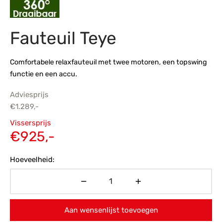
s
amerbank
eubelen
table
planken
en Toonmodellen
bekleding
dex PVC
et- en montageservice
Fauteuil Teye
programma’s
nmeubelen
ichting toonmodel
ett PVC
Comfortabele relaxfauteuil met twee motoren, een topswing
chting
functie en een accu.
ratie
Adviesprijs
€
1.289,-
modellen
Oorspronkelijke
Vissersprijs
prijs was:
Huidige
€
925,-
€1.289,-.
prijs is:
Hoeveelheid:
€925,-.
Aan wensenlijst toevoegen