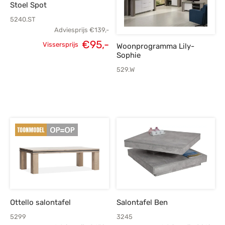
Stoel Spot
5240.ST
Adviesprijs
€
139,-
Oorspronkelijke
Huidige
€
95,-
Vissersprijs
Woonprogramma Lily-
Sophie
prijs was:
prijs is:
529.W
€139,-.
€95,-.
Ottello salontafel
Salontafel Ben
5299
3245