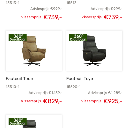
15513-1
15513
Adviesprijs
€
999,-
Adviesprijs
€
999,-
€
739,-
€
739,-
Vissersprijs
Vissersprijs
Oorspronkelijke
Huidige
Oorspronkelijke
H
prijs was:
prijs is:
prijs was:
p
€999,-.
€739,-.
€999,-.
€
Fauteuil Toon
Fauteuil Teye
15510-1
15690-1
Adviesprijs
€
1.159,-
Adviesprijs
€
1.289,-
€
829,-
€
925,-
Vissersprijs
Vissersprijs
Oorspronkelijke
Huidige
Oorspronkelijke
H
prijs was:
prijs is:
prijs was:
p
€1.159,-.
€829,-.
€1.289,-.
€