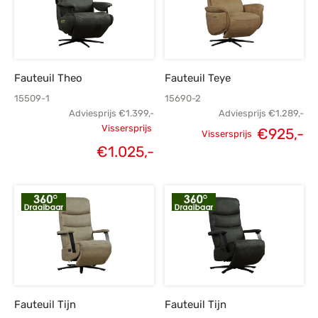
Fauteuil Theo
Fauteuil Teye
15509-1
15690-2
Adviesprijs
€
1.399,-
Adviesprijs
€
1.289,-
Vissersprijs
€
925,-
Vissersprijs
Oorspronkelijke
Oorspronkelijke
H
€
1.025,-
Huidige
prijs was:
prijs was:
p
prijs is:
€1.399,-.
€1.289,-.
€
€1.025,-.
Fauteuil Tijn
Fauteuil Tijn