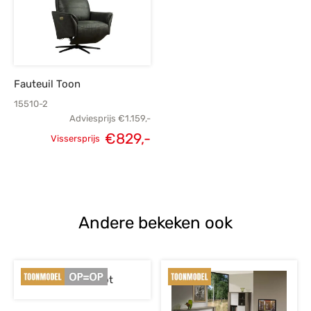
Fauteuil Toon
15510-2
Adviesprijs
€
1.159,-
€
829,-
Vissersprijs
Oorspronkelijke
Huidige
prijs was:
prijs is:
€1.159,-.
€829,-.
Andere bekeken ook