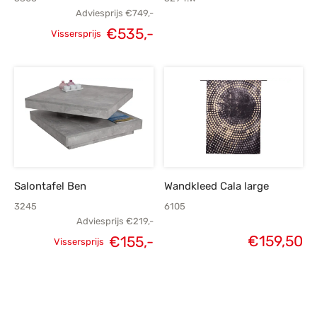
Adviesprijs
€
749,-
€
535,-
Vissersprijs
Oorspronkelijke
Huidige
prijs was:
prijs is:
€749,-.
€535,-.
Salontafel Ben
Wandkleed Cala large
3245
6105
Adviesprijs
€
219,-
€
159,50
€
155,-
Vissersprijs
Oorspronkelijke
Huidige
prijs was:
prijs is:
€219,-.
€155,-.