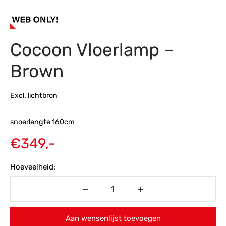
s
amerbank
eubelen
table
planken
en Toonmodellen
bekleding
dex PVC
et- en montageservice
Cocoon Vloerlamp –
programma’s
nmeubelen
ichting toonmodel
ett PVC
Brown
chting
ratie
Excl. lichtbron
modellen
snoerlengte 160cm
€
349,-
Hoeveelheid:
Aan wensenlijst toevoegen