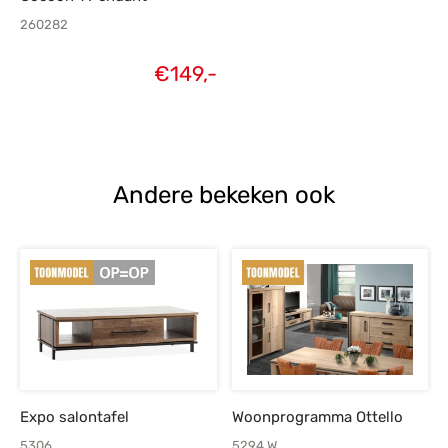
260282
€
149,-
Andere bekeken ook
Expo salontafel
Woonprogramma Ottello
5306
5294.W