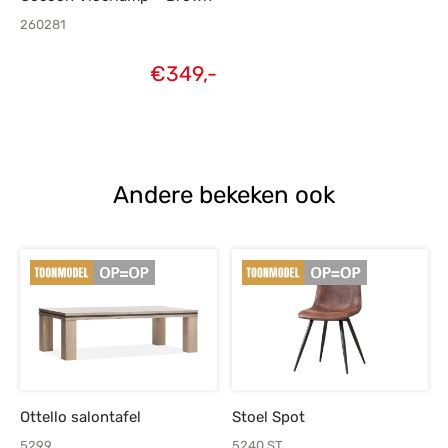
260281
€
349,-
Andere bekeken ook
Ottello salontafel
Stoel Spot
5299
5240.ST