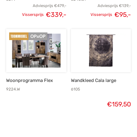
Adviesprijs
€
479,-
Adviesprijs
€
139,-
Oorspronkelijke
H
€
339,-
€
95,-
Vissersprijs
Vissersprijs
Oorspronkelijke
Huidige
prijs was:
p
prijs was:
prijs is:
€139,-.
€479,-.
€339,-.
Woonprogramma Flex
Wandkleed Cala large
9224.W
6105
€
159,50