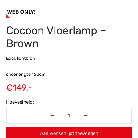
s
amerbank
eubelen
table
planken
en Toonmodellen
bekleding
dex PVC
et- en montageservice
Cocoon Vloerlamp –
programma’s
nmeubelen
ichting toonmodel
ett PVC
Brown
chting
ratie
Excl. lichtbron
modellen
snoerlengte 160cm
€
149,-
Hoeveelheid:
Aan wensenlijst toevoegen