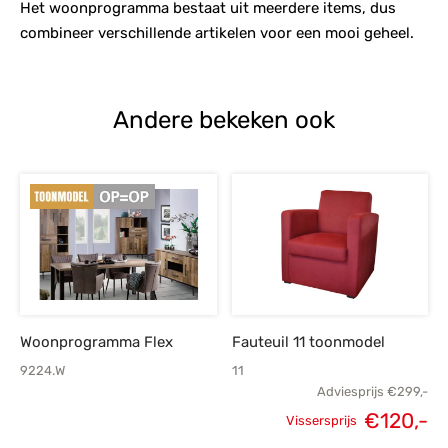
Het woonprogramma bestaat uit meerdere items, dus
combineer verschillende artikelen voor een mooi geheel.
Andere bekeken ook
Woonprogramma Flex
Fauteuil 11 toonmodel
9224.W
11
Adviesprijs
€
299,-
€
120,-
Vissersprijs
Oorspronkelijke
H