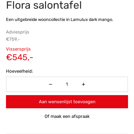
Flora salontafel
s
amerbank
eubelen
table
planken
en Toonmodellen
bekleding
dex PVC
et- en montageservice
Een uitgebreide wooncollectie in Lamulux dark mango.
programma’s
nmeubelen
ichting toonmodel
ett PVC
Adviesprijs
€
759,-
chting
Oorspronkelijke
Vissersprijs
ratie
prijs was:
Huidige
€
545,-
€759,-.
prijs is:
modellen
Hoeveelheid:
€545,-.
Aan wensenlijst toevoegen
Of maak een afspraak