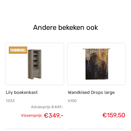
Andere bekeken ook
Lily boekenkast
Wandkleed Drops large
1333
6100
Adviesprijs
€
449,-
€
159,50
€
349,-
Vissersprijs
Oorspronkelijke
Huidige