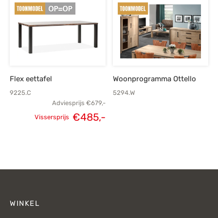
prijs was:
prijs is:
€449,-.
€349,-.
Flex eettafel
Woonprogramma Ottello
9225.C
5294.W
Adviesprijs
€
679,-
€
485,-
Vissersprijs
Oorspronkelijke
Huidige
prijs was:
prijs is:
€679,-.
€485,-.
WINKEL