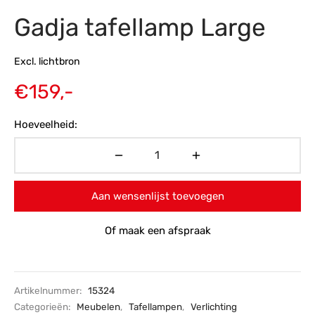
Gadja tafellamp Large
s
amerbank
eubelen
table
planken
en Toonmodellen
bekleding
dex PVC
et- en montageservice
Excl. lichtbron
programma’s
nmeubelen
ichting toonmodel
ett PVC
€
159,-
chting
Hoeveelheid:
ratie
modellen
Aan wensenlijst toevoegen
Of maak een afspraak
Artikelnummer:
15324
Categorieën:
Meubelen
,
Tafellampen
,
Verlichting