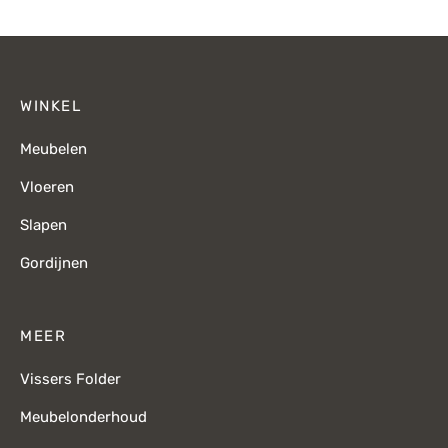
€295,-.
€241,-.
€749,-.
€
WINKEL
Meubelen
Vloeren
Slapen
Gordijnen
MEER
Vissers Folder
Meubelonderhoud