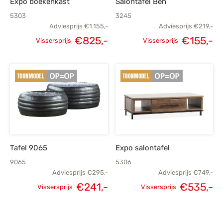
Expo boekenkast
Salontafel Ben
5303
3245
Adviesprijs
€
1.155,-
Adviesprijs
€
219,-
€
825,-
€
155,-
Vissersprijs
Vissersprijs
Oorspronkelijke
Huidige
Oorspronkelijke
H
prijs was:
prijs is:
prijs was:
p
€1.155,-.
€825,-.
€219,-.
€
Tafel 9065
Expo salontafel
9065
5306
Adviesprijs
€
295,-
Adviesprijs
€
749,-
€
241,-
€
535,-
Vissersprijs
Vissersprijs
Oorspronkelijke
Huidige
Oorspronkelijke
H
prijs was:
prijs is:
prijs was:
p