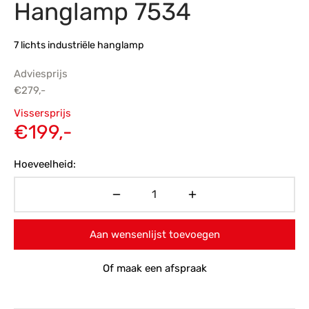
Hanglamp 7534
s
amerbank
eubelen
table
planken
en Toonmodellen
bekleding
dex PVC
et- en montageservice
7 lichts industriële hanglamp
programma’s
nmeubelen
ichting toonmodel
ett PVC
Adviesprijs
€
279,-
chting
Oorspronkelijke
Vissersprijs
ratie
prijs was:
Huidige
€
199,-
€279,-.
prijs is:
modellen
Hoeveelheid:
€199,-.
Aan wensenlijst toevoegen
Of maak een afspraak