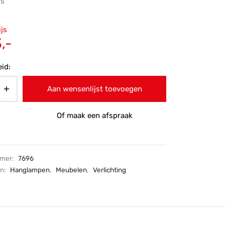
js
ronkelijke
ijs
 was:
Huidige
,-
-.
prijs is:
id:
€303,-.
Aan wensenlijst toevoegen
Of maak een afspraak
mmer:
7696
ën:
Hanglampen
,
Meubelen
,
Verlichting