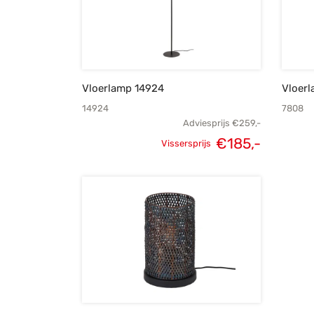
Vloerlamp 14924
Vloer
14924
7808
Adviesprijs
€
259,-
€
185,-
Vissersprijs
Oorspronkelijke
Huidige
prijs was:
prijs is:
€259,-.
€185,-.