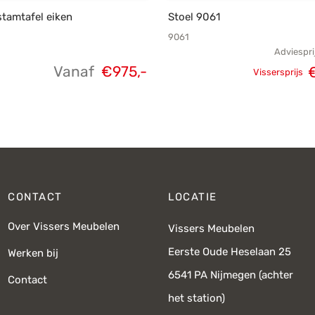
tamtafel eiken
Stoel 9061
9061
Adviespri
Vanaf
€
975,-
Vissersprijs
Oorspron
pri
CONTACT
LOCATIE
Over Vissers Meubelen
Vissers Meubelen
Eerste Oude Heselaan 25
Werken bij
6541 PA Nijmegen (achter
Contact
het station)