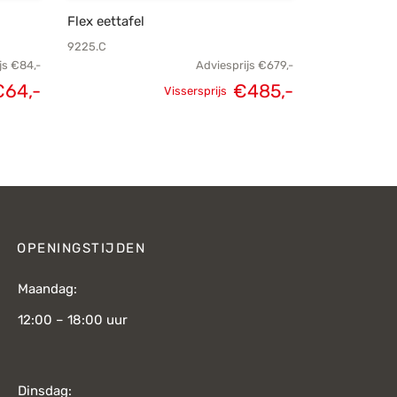
Flex eettafel
9225.C
js
€
84,-
Adviesprijs
€
679,-
€
64,-
€
485,-
Vissersprijs
kelijke
Huidige
Oorspronkelijke
Huidige
js was:
prijs is:
prijs was:
prijs is:
€84,-.
€64,-.
€679,-.
€485,-.
OPENINGSTIJDEN
Maandag:
12:00 – 18:00 uur
Dinsdag: