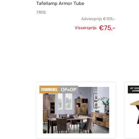
Tafellamp Armor Tube
7805
Adviesprijs
€
105,-
€
75,-
Vissersprijs
Oorspronkelijke
Huidige
prijs was:
prijs is:
€105,-.
€75,-.