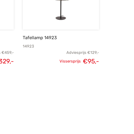
Tafellamp 14923
14923
s
€
459,-
Adviesprijs
€
129,-
329,-
€
95,-
Vissersprijs
elijke
Huidige
Oorspronkelijke
Huidige
s was:
prijs is:
prijs was:
prijs is:
459,-.
€329,-.
€129,-.
€95,-.