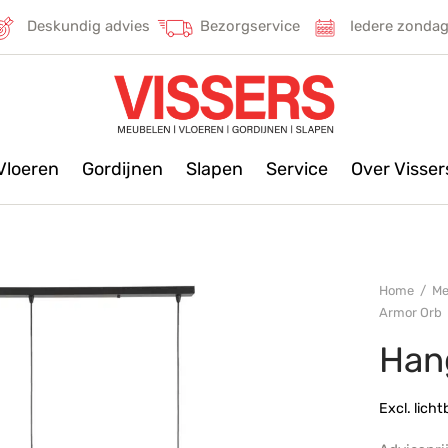
Deskundig advies
Bezorgservice
Iedere zonda
Vloeren
Gordijnen
Slapen
Service
Over Visse
Home
/
Me
Armor Orb
Han
Excl. licht