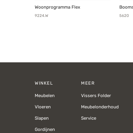
Woonprogramma Flex
Booms
9224.W
5620
WINKEL
MEER
Meubelen
Vissers Folder
Vloeren
Meubelonderhoud
Slapen
Service
Gordijnen