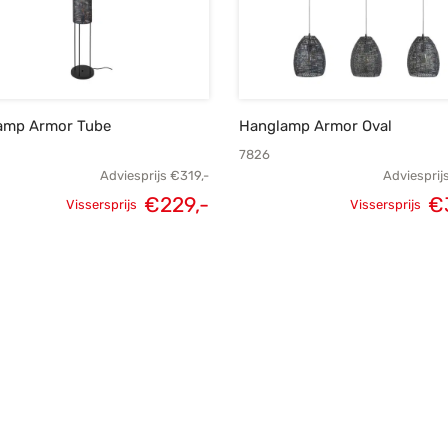
lamp Armor Tube
Hanglamp Armor Oval
7826
Adviesprijs
€
319,-
Adviesprij
€
229,-
€
Vissersprijs
Vissersprijs
Oorspronkelijke
Huidige
Oorspronk
prijs was:
prijs is:
prij
€319,-.
€229,-.
€