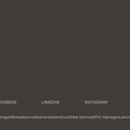
jmegen
Betaalbare eetkamerstoelen
QuickStep laminaat
PVC Nijmegen
Lamin