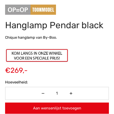
s
amerbank
eubelen
table
planken
en Toonmodellen
bekleding
dex PVC
et- en montageservice
Hanglamp Pendar black
programma’s
nmeubelen
ichting toonmodel
ett PVC
chting
Chique hanglamp van By-Boo.
ratie
modellen
€
269,-
Hoeveelheid:
Aan wensenlijst toevoegen