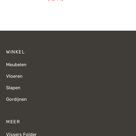
Oorspronkelijke
Huidige
prijs was:
prijs is:
€295,-.
€241,-.
WINKEL
Meubelen
Vloeren
Slapen
Gordijnen
MEER
Vissers Folder