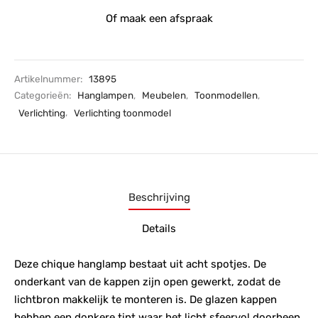
Of maak een afspraak
Artikelnummer:
13895
Categorieën:
Hanglampen
,
Meubelen
,
Toonmodellen
,
Verlichting
,
Verlichting toonmodel
Beschrijving
Details
Deze chique hanglamp bestaat uit acht spotjes. De
onderkant van de kappen zijn open gewerkt, zodat de
lichtbron makkelijk te monteren is. De glazen kappen
hebben een donkere tint waar het licht sfeervol doorheen