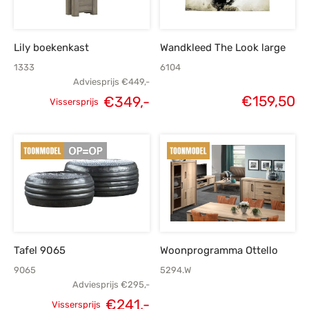
Lily boekenkast
Wandkleed The Look large
1333
6104
Adviesprijs
€
449,-
€
159,50
€
349,-
Vissersprijs
Oorspronkelijke
Huidige
prijs was:
prijs is:
€449,-.
€349,-.
Tafel 9065
Woonprogramma Ottello
9065
5294.W
Adviesprijs
€
295,-
€
241,-
Vissersprijs