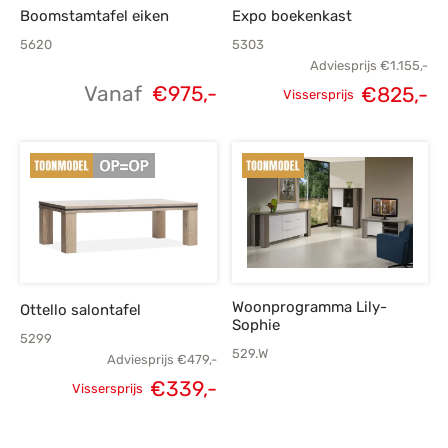
Boomstamtafel eiken
Expo boekenkast
5620
5303
Adviesprijs
€
1.155,-
Vanaf
€
975,-
€
825,-
Vissersprijs
Oorspronkelijke
H
prijs was:
p
€1.155,-.
€
Woonprogramma Lily-
Ottello salontafel
Sophie
5299
529.W
Adviesprijs
€
479,-
€
339,-
Vissersprijs
Oorspronkelijke
Huidige
prijs was:
prijs is: