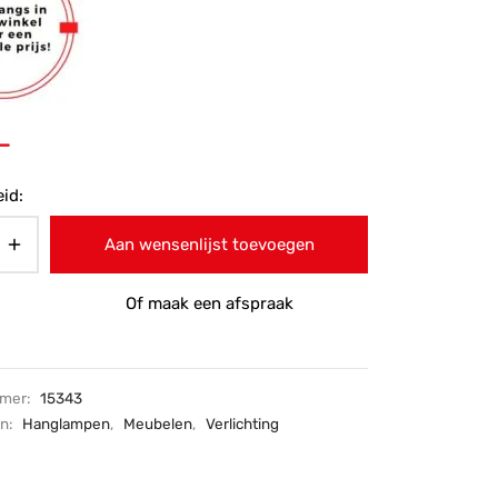
-
id:
Aan wensenlijst toevoegen
Of maak een afspraak
mmer:
15343
ën:
Hanglampen
,
Meubelen
,
Verlichting