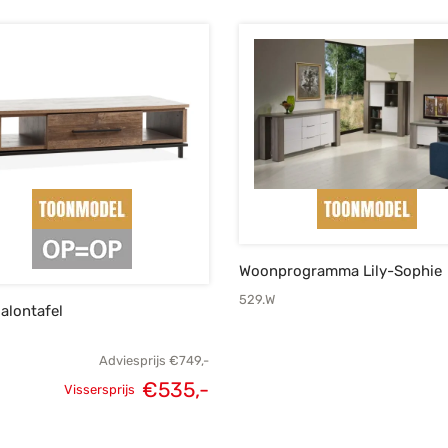
Woonprogramma Lily-Sophie
529.W
alontafel
Adviesprijs
€
749,-
€
535,-
Vissersprijs
Oorspronkelijke
Huidige
prijs was:
prijs is: