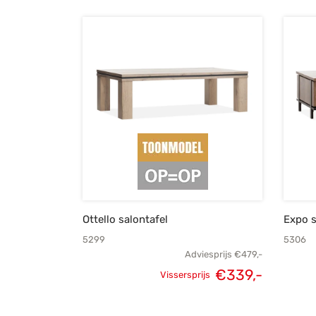
Ottello salontafel
Expo s
5299
5306
Adviesprijs
€
479,-
€
339,-
Vissersprijs
Oorspronkelijke
Huidige
prijs was:
prijs is: