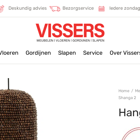
Deskundig advies
Bezorgservice
Iedere zonda
Vloeren
Gordijnen
Slapen
Service
Over Visse
Home
/
Me
Shanga 2
Han