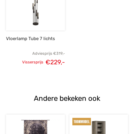
€259,-.
€185,-.
€349,-.
€
Vloerlamp Tube 7 lichts
Adviesprijs
€
319,-
€
229,-
Vissersprijs
Oorspronkelijke
Huidige
prijs was:
prijs is:
€319,-.
€229,-.
Andere bekeken ook