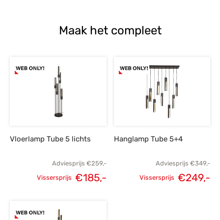
Maak het compleet
Vloerlamp Tube 5 lichts
Hanglamp Tube 5+4
Adviesprijs
€
259,-
Adviesprijs
€
349,-
€
185,-
€
249,-
Vissersprijs
Vissersprijs
Oorspronkelijke
Huidige
Oorspronkelijke
H
prijs was:
prijs is:
prijs was:
p