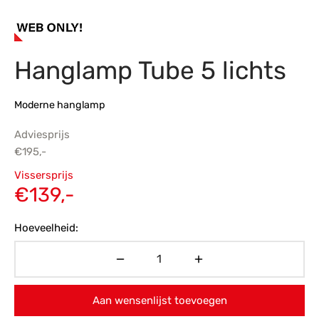
s
amerbank
eubelen
table
planken
en Toonmodellen
bekleding
dex PVC
et- en montageservice
Hanglamp Tube 5 lichts
programma’s
nmeubelen
ichting toonmodel
ett PVC
chting
Moderne hanglamp
ratie
Adviesprijs
€
195,-
modellen
Oorspronkelijke
Vissersprijs
prijs was:
Huidige
€
139,-
€195,-.
prijs is:
Hoeveelheid:
€139,-.
Aan wensenlijst toevoegen