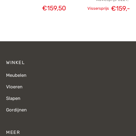
€
159,50
€
159,-
Vissersprijs
Oorspronkelijke
H
prijs was:
p
€229,-.
€
WINKEL
Meubelen
Vloeren
Slapen
Gordijnen
MEER