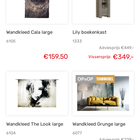
Wandkleed Cala large
Lily boekenkast
6105
1333
Adviesprijs
€
449,-
€
159,50
€
349,-
Vissersprijs
Oorspronkelijke
H
prijs was:
p
€449,-.
€
Wandkleed The Look large
Wandkleed Grunge large
6104
6077
Adviesprijs
€
229,-