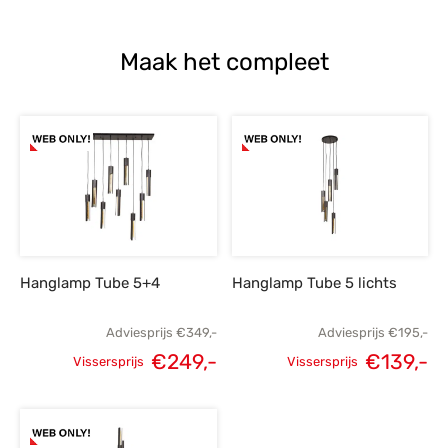
Maak het compleet
Hanglamp Tube 5+4
Hanglamp Tube 5 lichts
Adviesprijs
€
349,-
Adviesprijs
€
195,-
€
249,-
€
139,-
Vissersprijs
Vissersprijs
Oorspronkelijke
Huidige
Oorspronkelijke
H
prijs was:
prijs is:
prijs was:
p