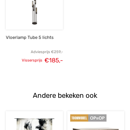
€349,-.
€249,-.
€195,-.
€
Vloerlamp Tube 5 lichts
Adviesprijs
€
259,-
€
185,-
Vissersprijs
Oorspronkelijke
Huidige
prijs was:
prijs is:
€259,-.
€185,-.
Andere bekeken ook