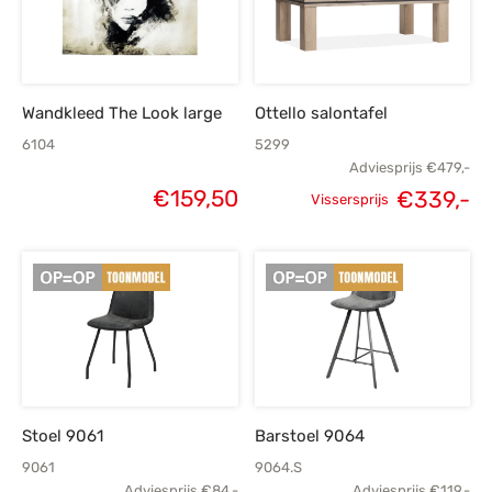
Wandkleed The Look large
Ottello salontafel
6104
5299
Adviesprijs
€
479,-
€
159,50
€
339,-
Vissersprijs
Oorspronkelijke
H
prijs was:
p
€479,-.
€
Stoel 9061
Barstoel 9064
9061
9064.S
Adviesprijs
€
84,-
Adviesprijs
€
119,-