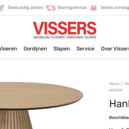
Deskundig advies
Bezorgservice
Iedere zonda
Vloeren
Gordijnen
Slapen
Service
Over Visse
Home
/
Me
eettafel
Hank
Beschikbaa