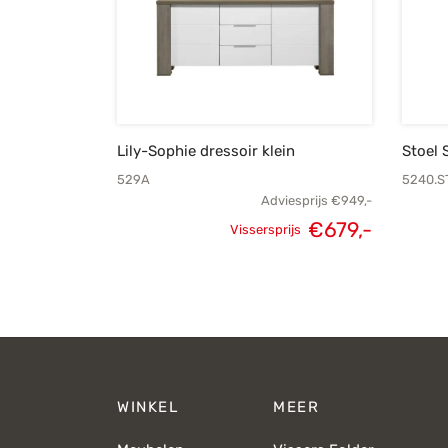
Lily-Sophie dressoir klein
Stoel 
529A
5240.S
Adviesprijs
€
949,-
€
679,-
Vissersprijs
Oorspronkelijke
Huidige
prijs was:
prijs is:
€949,-.
€679,-.
WINKEL
MEER