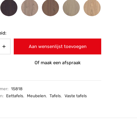
id:
Aan wensenlijst toevoegen
Of maak een afspraak
mmer:
15818
ën:
Eettafels
,
Meubelen
,
Tafels
,
Vaste tafels