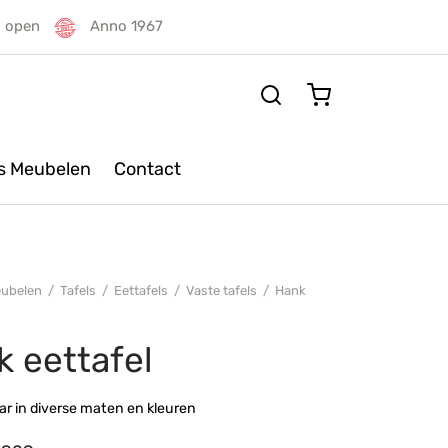
g open
Anno 1967
rs Meubelen
Contact
ubelen
/
Tafels
/
Eettafels
/
Vaste tafels
/
Hank
 eettafel
r in diverse maten en kleuren