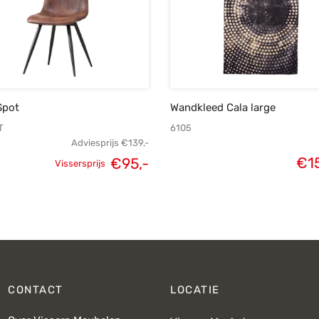
Spot
Wandkleed Cala large
T
6105
Adviesprijs
€
139,-
Oorspronkelijke
Huidige
€
1
€
95,-
Vissersprijs
prijs was:
prijs is:
€139,-.
€95,-.
CONTACT
LOCATIE