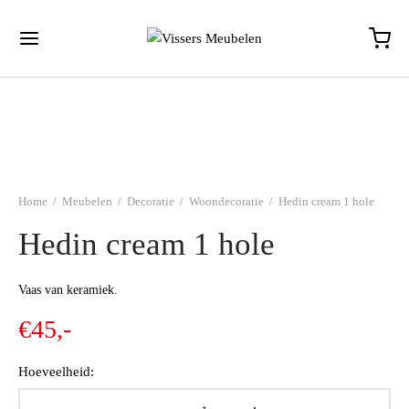
Home
/
Meubelen
/
Decoratie
/
Woondecoratie
/
Hedin cream 1 hole
Hedin cream 1 hole
Vaas van keramiek.
€
45,-
Hoeveelheid: