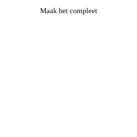
Maak het compleet
Hedin cream 3 holes
Hedin bronze 1 hole
€
25,-
€
45,-