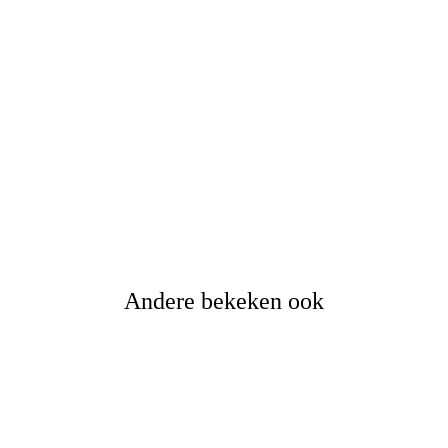
Hedin bronze 3 holes
€
25,-
Andere bekeken ook