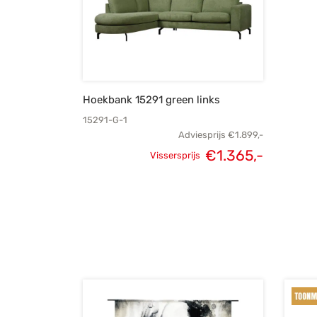
Hoekbank 15291 green links
15291-G-1
Adviesprijs
€
1.899,-
€
1.365,-
Vissersprijs
Oorspronkelijke
Huidig
prijs was:
prijs i
€1.899,-.
€1.365,