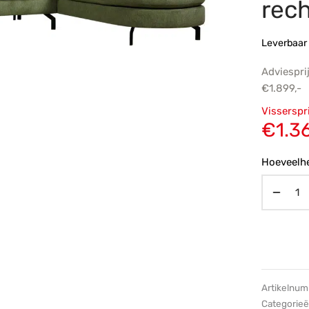
rec
Leverbaar 
Adviespri
€
1.899,-
Oorsp
Visserspr
prijs
€
1.3
€1.89
Hoeveelhe
Artikelnu
Categorie