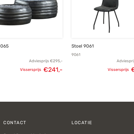
9065
Stoel 9061
9061
Adviesprijs
€
295,-
Adviespri
€
241,-
Vissersprijs
Vissersprijs
Oorspronkelijke
Huidige
Oorspron
prijs was:
prijs is:
pri
€295,-.
€241,-.
CONTACT
LOCATIE