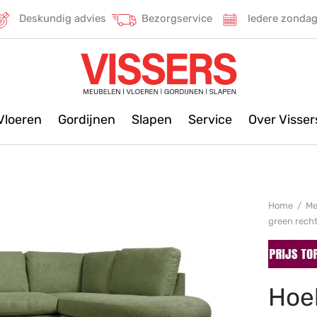
Deskundig advies
Bezorgservice
Iedere zonda
Vloeren
Gordijnen
Slapen
Service
Over Visse
Home
/
Me
green rech
Hoe