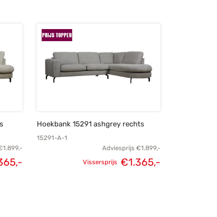
s
Hoekbank 15291 ashgrey rechts
15291-A-1
€
1.899,-
Adviesprijs
€
1.899,-
365,-
€
1.365,-
Vissersprijs
ijke
Huidige
Oorspronkelijke
Huidige
was:
prijs is:
prijs was:
prijs is:
9,-.
€1.365,-.
€1.899,-.
€1.365,-.