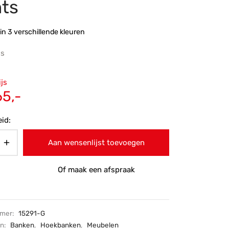
hts
in 3 verschillende kleuren
js
ronkelijke
ijs
 was:
Huidige
65,-
9,-.
prijs is:
id:
€1.365,-.
Aan wensenlijst toevoegen
Of maak een afspraak
mmer:
15291-G
ën:
Banken
,
Hoekbanken
,
Meubelen