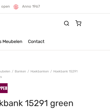
g open
Anno 1967
rs Meubelen
Contact
ubelen
/
Banken
/
Hoekbanken
/
Hoekbank 15291
ts
kbank 15291 green