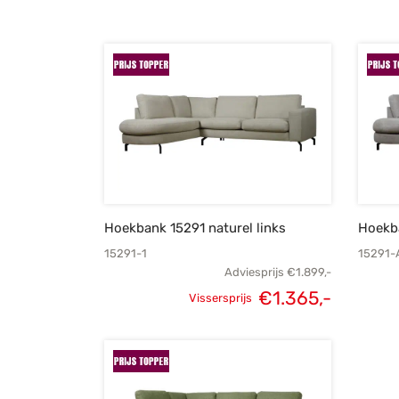
Hoekbank 15291 naturel links
Hoekba
15291-1
15291-
Adviesprijs
€
1.899,-
€
1.365,-
Vissersprijs
Oorspronkelijke
Huidig
prijs was:
prijs i
€1.899,-.
€1.365,