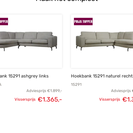
nk 15291 ashgrey links
Hoekbank 15291 naturel recht
A
15291
Adviesprijs
€
1.899,-
Adviesprijs
€
1.365,-
€
1.
Vissersprijs
Vissersprijs
e
Oorspronkelijke
Huidige
Oorspronkel
s:
prijs was:
prijs is:
prijs 
-.
€1.899,-.
€1.365,-.
€1.89