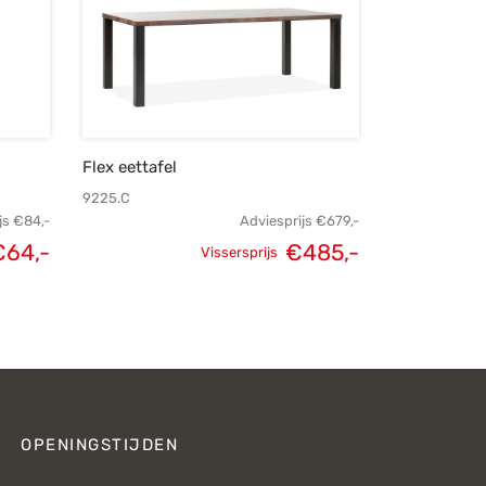
Flex eettafel
9225.C
js
€
84,-
Adviesprijs
€
679,-
€
64,-
€
485,-
Vissersprijs
kelijke
Huidige
Oorspronkelijke
Huidige
js was:
prijs is:
prijs was:
prijs is:
€84,-.
€64,-.
€679,-.
€485,-.
OPENINGSTIJDEN