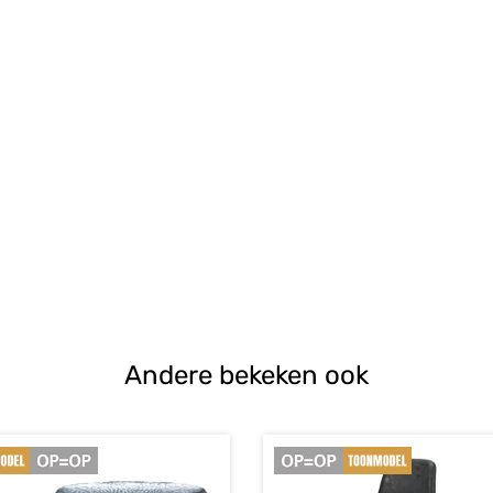
e
s:
-.
Andere bekeken ook