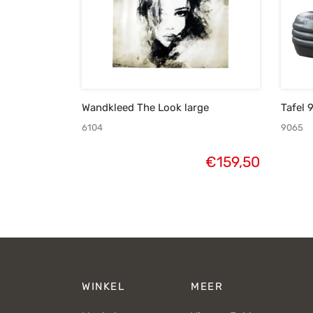
Wandkleed The Look large
Tafel 
6104
9065
€
159,50
WINKEL
MEER