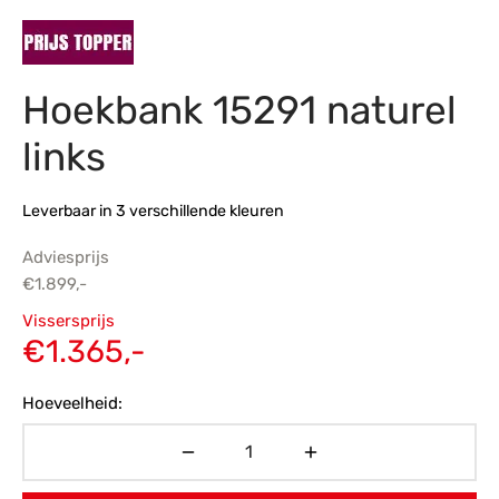
s
amerbank
eubelen
table
planken
en Toonmodellen
bekleding
dex PVC
et- en montageservice
Hoekbank 15291 naturel
programma’s
nmeubelen
ichting toonmodel
ett PVC
links
chting
ratie
Leverbaar in 3 verschillende kleuren
modellen
Adviesprijs
€
1.899,-
Oorspronkelijke
Vissersprijs
prijs was:
Huidige
€
1.365,-
€1.899,-.
prijs is:
Hoeveelheid:
€1.365,-.