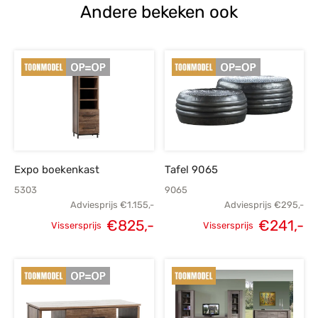
Andere bekeken ook
Expo boekenkast
Tafel 9065
5303
9065
Adviesprijs
€
1.155,-
Adviesprijs
€
295,-
€
825,-
€
241,-
Vissersprijs
Vissersprijs
Oorspronkelijke
Huidige
Oorspronkelijke
H
prijs was:
prijs is:
prijs was:
p
€1.155,-.
€825,-.
€295,-.
€