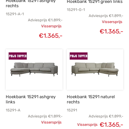
Hoekbank 15291 ashgrey
Hoekbank 15291 green links
rechts
15291-G-1
15291-A-1
Adviesprijs
€
1.899,-
Adviesprijs
€
1.899,-
Vissersprijs
Vissersprijs
Oorspronk
€
1.365,-
Oorspronkelijke
€
1.365,-
prij
Huidige
prijs was:
€1.
prijs is:
€1.899,-.
€1
€1.365,-.
Hoekbank 15291 ashgrey
Hoekbank 15291 naturel
links
rechts
15291-A
15291
Adviesprijs
€
1.899,-
Adviesprijs
€
1.899,-
Vissersprijs
€
1.365,-
Vissersprijs