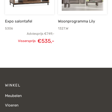
Expo salontafel
Woonprogramma Lily
5306
1327.W
Adviesprijs
€
749,-
€
535,-
Vissersprijs
Oorspronkelijke
Huidige
prijs was:
prijs is:
€749,-.
€535,-.
WINKEL
Meubelen
Vloeren