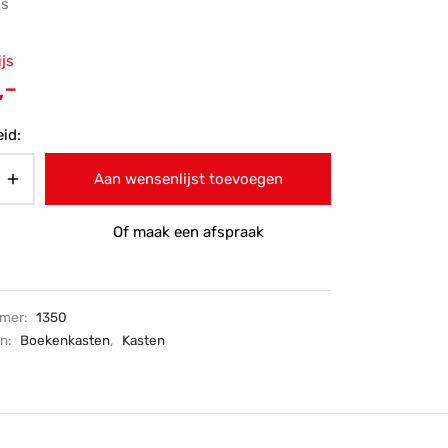
js
ronkelijke
ijs
 was:
Huidige
,-
-.
prijs is:
id:
€739,-.
Aan wensenlijst toevoegen
Of maak een afspraak
mmer:
1350
ën:
Boekenkasten
,
Kasten