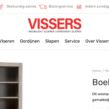
Deskundig advies
Bezorgservice
Iedere zonda
Vloeren
Gordijnen
Slapen
Service
Over Visse
Home
/
Me
Boe
Dit woonpr
gemakkeli