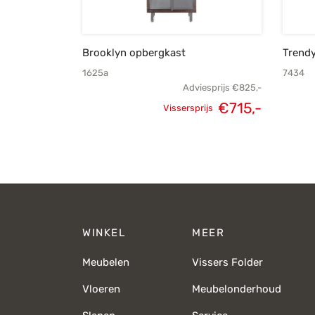
Brooklyn opbergkast
Trendy
1625a
7434
Adviesprijs
€
825,-
€
715,-
Vissersprijs
Oorspronkelijke
Huidige
prijs was:
prijs is:
€825,-.
€715,-.
WINKEL
MEER
Meubelen
Vissers Folder
Vloeren
Meubelonderhoud