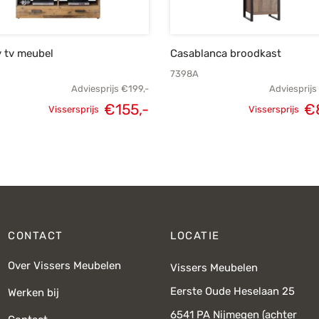
 tv meubel
Casablanca broodkast
7398A
Adviesprijs
€
199,-
Adviesprijs
€
155,-
€
Vissersprijs
Vissersprijs
Oorspronkelijke
Huidige
Oorspronke
prijs was:
prijs is:
prij
€199,-.
€155,-.
€1.
CONTACT
LOCATIE
Over Vissers Meubelen
Vissers Meubelen
Eerste Oude Heselaan 25
Werken bij
6541 PA Nijmegen (achter