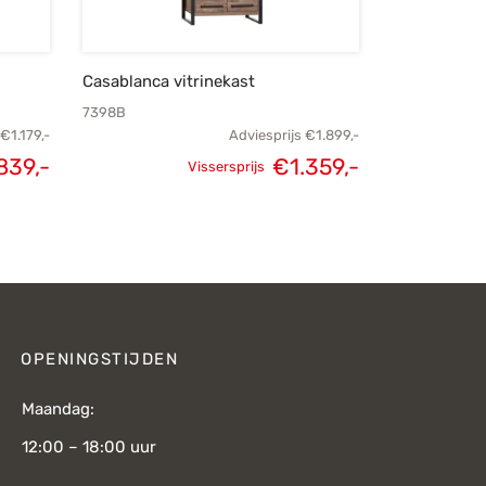
Casablanca vitrinekast
7398B
€
1.179,-
Adviesprijs
€
1.899,-
839,-
€
1.359,-
Vissersprijs
lijke
Huidige
Oorspronkelijke
Huidige
s was:
prijs is:
prijs was:
prijs is:
179,-.
€839,-.
€1.899,-.
€1.359,-.
OPENINGSTIJDEN
Maandag:
12:00 – 18:00 uur