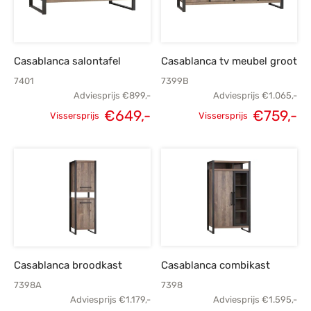
Casablanca salontafel
Casablanca tv meubel groot
7401
7399B
Adviesprijs
€
899,-
Adviesprijs
€
1.065,-
€
649,-
€
759,-
Vissersprijs
Vissersprijs
Oorspronkelijke
Huidige
Oorspronkelijke
H
prijs was:
prijs is:
prijs was:
p
€899,-.
€649,-.
€1.065,-.
€
Casablanca broodkast
Casablanca combikast
7398A
7398
Adviesprijs
€
1.179,-
Adviesprijs
€
1.595,-