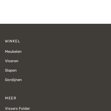
Oorspronkelijke
Huidige
prijs was:
p
prijs was:
prijs is:
€139,-.
€119,-.
€80,-.
WINKEL
Meubelen
Vloeren
Slapen
Gordijnen
MEER
Vissers Folder