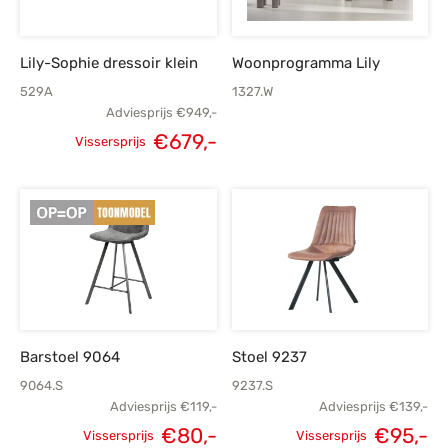
Lily-Sophie dressoir klein
Woonprogramma Lily
529A
1327.W
Adviesprijs
€
949,-
€
679,-
Vissersprijs
Oorspronkelijke
Huidige
prijs was:
prijs is:
€949,-.
€679,-.
Barstoel 9064
Stoel 9237
9064.S
9237.S
Adviesprijs
€
119,-
Adviesprijs
€
139,-
Oorspronkelijke
H
€
80,-
€
95,-
Vissersprijs
Vissersprijs