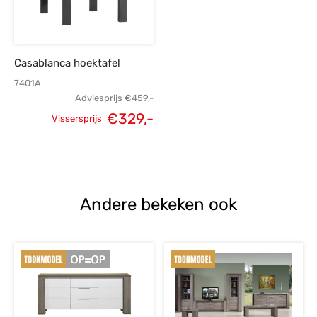
Casablanca hoektafel
7401A
Adviesprijs
€
459,-
€
329,-
Vissersprijs
Oorspronkelijke
Huidige
prijs was:
prijs is:
€459,-.
€329,-.
Andere bekeken ook