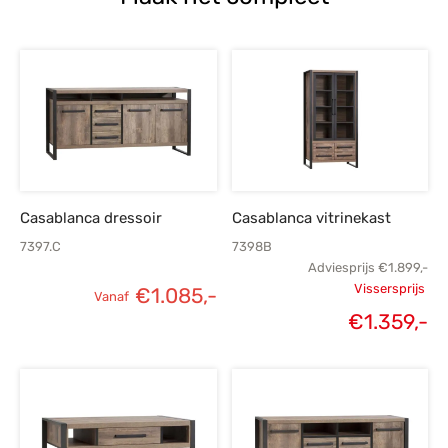
Casablanca dressoir
Casablanca vitrinekast
7397.C
7398B
Adviesprijs
€
1.899,-
Vissersprijs
€
1.085,-
Vanaf
Oorspronk
€
1.359,-
H
prij
€1.
€1