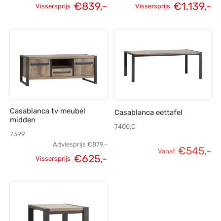
€
839,-
€
1.139,-
Vissersprijs
Vissersprijs
Oorspronkelijke
Huidige
Oorspronkelijke
H
prijs was:
prijs is:
prijs was:
p
€1.179,-.
€839,-.
€1.595,-.
€1
Casablanca tv meubel
Casablanca eettafel
midden
7400.C
7399
Adviesprijs
€
879,-
€
545,-
Vanaf
€
625,-
Vissersprijs
Oorspronkelijke
Huidige
prijs was:
prijs is:
€879,-.
€625,-.