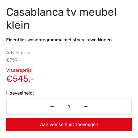
Casablanca tv meubel
s
amerbank
eubelen
table
planken
en Toonmodellen
bekleding
dex PVC
et- en montageservice
klein
programma’s
nmeubelen
ichting toonmodel
ett PVC
Eigentijds woonprogramma met stoere afwerkingen.
chting
Adviesprijs
ratie
€
759,-
Oorspronkelijke
Vissersprijs
modellen
prijs was:
Huidige
€
545,-
€759,-.
prijs is:
Hoeveelheid:
€545,-.
Aan wensenlijst toevoegen