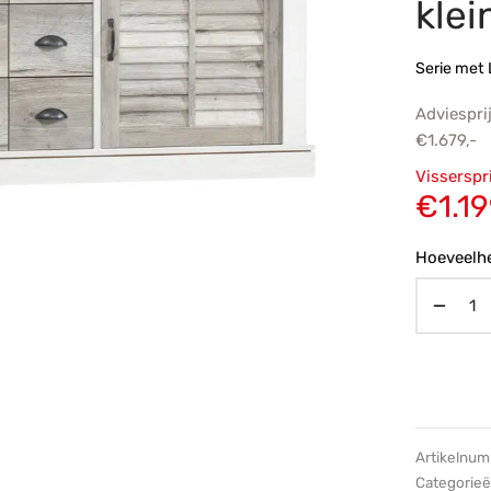
klei
Serie met
Adviespri
€
1.679,-
Oorsp
Visserspr
prijs
€
1.19
€1.67
Hoeveelhe
Artikelnu
Categorie