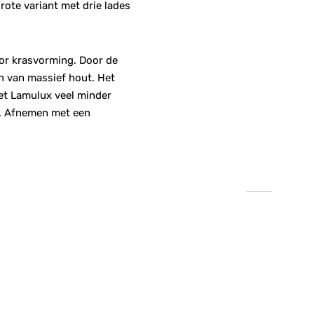
grote variant met drie lades
oor krasvorming. Door de
n van massief hout. Het
 het Lamulux veel minder
ij. Afnemen met een