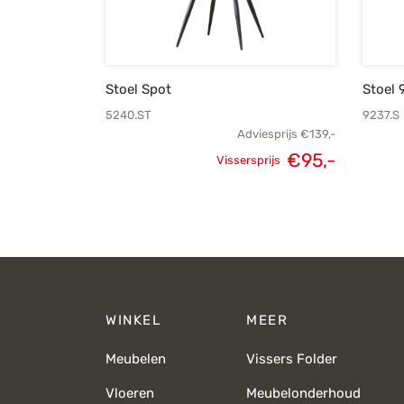
Stoel Spot
Stoel 
5240.ST
9237.S
Adviesprijs
€
139,-
Oorspronkelijke
Huidige
€
95,-
Vissersprijs
prijs was:
prijs is:
€139,-.
€95,-.
WINKEL
MEER
Meubelen
Vissers Folder
Vloeren
Meubelonderhoud