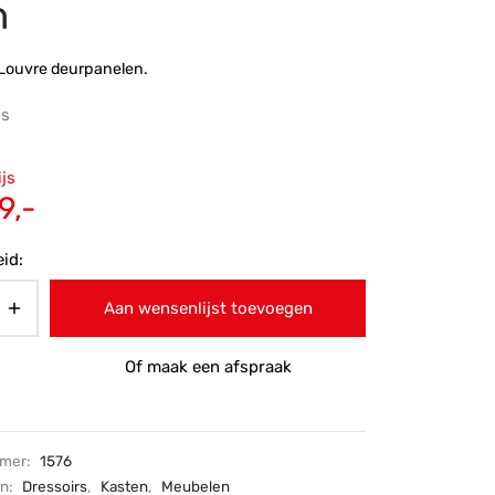
n
 Louvre deurpanelen.
js
ronkelijke
ijs
 was:
Huidige
9,-
9,-.
prijs is:
id:
€1.199,-.
Aan wensenlijst toevoegen
Of maak een afspraak
mmer:
1576
ën:
Dressoirs
,
Kasten
,
Meubelen