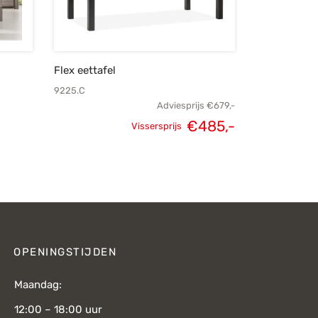
Flex eettafel
9225.C
Adviesprijs
€
679,-
€
485,-
Vissersprijs
Oorspronkelijke
Huidige
prijs was:
prijs is:
€679,-.
€485,-.
OPENINGSTIJDEN
Maandag:
12:00 – 18:00 uur