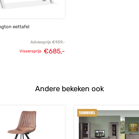
gton eettafel
Adviesprijs
€
959,-
€
685,-
Vissersprijs
Oorspronkelijke
Huidige
prijs was:
prijs is:
€959,-.
€685,-.
Andere bekeken ook