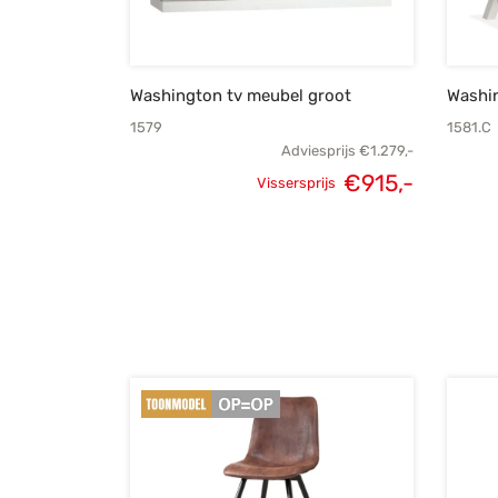
Washington tv meubel groot
Washin
1579
1581.C
Adviesprijs
€
1.279,-
€
915,-
Vissersprijs
Oorspronkelijke
Huidige
prijs was:
prijs is:
€1.279,-.
€915,-.