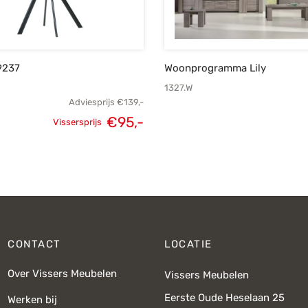
9237
Woonprogramma Lily
1327.W
Adviesprijs
€
139,-
Oorspronkelijke
Huidige
€
95,-
Vissersprijs
prijs was:
prijs is:
€139,-.
€95,-.
CONTACT
LOCATIE
Over Vissers Meubelen
Vissers Meubelen
Eerste Oude Heselaan 25
Werken bij