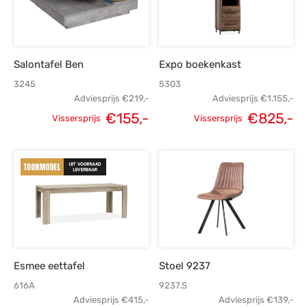
Salontafel Ben
Expo boekenkast
3245
5303
Adviesprijs
€
219,-
Adviesprijs
€
1.155,-
€
155,-
€
825,-
Vissersprijs
Vissersprijs
Oorspronkelijke
Huidige
Oorspronkelijke
H
prijs was:
prijs is:
prijs was:
p
€219,-.
€155,-.
€1.155,-.
€
Esmee eettafel
Stoel 9237
616A
9237.S
Adviesprijs
€
415,-
Adviesprijs
€
139,-