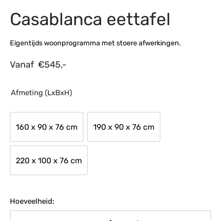
Casablanca eettafel
s
amerbank
eubelen
table
planken
en Toonmodellen
bekleding
dex PVC
et- en montageservice
Eigentijds woonprogramma met stoere afwerkingen.
programma’s
nmeubelen
ichting toonmodel
ett PVC
Vanaf
€
545,-
chting
ratie
Afmeting (LxBxH)
modellen
160 x 90 x 76 cm
190 x 90 x 76 cm
220 x 100 x 76 cm
Hoeveelheid: