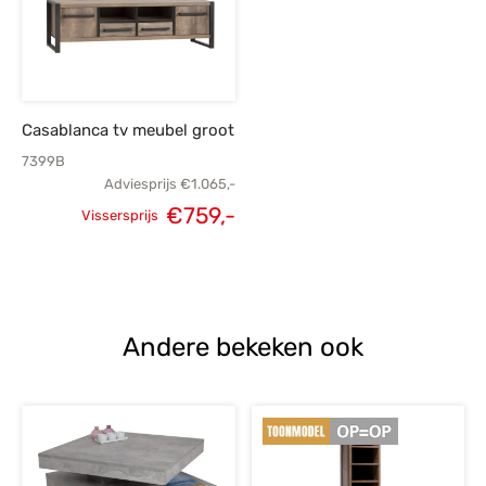
Casablanca tv meubel groot
7399B
Adviesprijs
€
1.065,-
€
759,-
Vissersprijs
Oorspronkelijke
Huidige
prijs was:
prijs is:
€1.065,-.
€759,-.
Andere bekeken ook