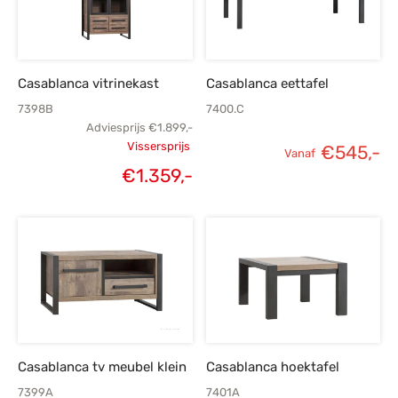
Casablanca vitrinekast
Casablanca eettafel
7398B
7400.C
Adviesprijs
€
1.899,-
Vissersprijs
€
545,-
Vanaf
Oorspronkelijke
€
1.359,-
Huidige
prijs was:
prijs is:
€1.899,-.
€1.359,-.
Casablanca tv meubel klein
Casablanca hoektafel
7399A
7401A