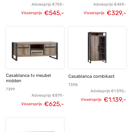
Adviesprijs
€
759,-
Adviesprijs
€
459,-
€
545,-
€
329,-
Vissersprijs
Vissersprijs
Oorspronkelijke
Huidige
Oorspronkelijke
H
prijs was:
prijs is:
prijs was:
p
€759,-.
€545,-.
€459,-.
€
Casablanca tv meubel
Casablanca combikast
midden
7398
7399
Adviesprijs
€
1.595,-
Adviesprijs
€
879,-
€
1.139,-
Vissersprijs
€
625,-
Vissersprijs
Oorspronkelijke
H
Oorspronkelijke
Huidige
prijs was:
p
prijs was:
prijs is:
€1.595,-.
€1
€879,-.
€625,-.