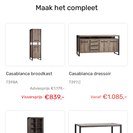
Maak het compleet
Casablanca broodkast
Casablanca dressoir
7398A
7397.C
Adviesprijs
€
1.179,-
€
1.085,-
€
839,-
Vissersprijs
Vanaf
Oorspronkelijke
Huidige
prijs was:
prijs is:
€1.179,-.
€839,-.