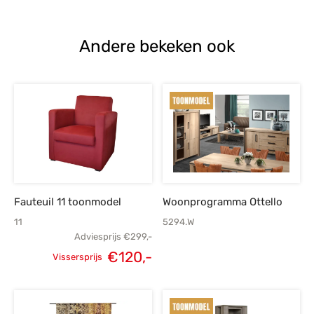
€839,-.
€599,-.
€955,-.
€
Andere bekeken ook
Fauteuil 11 toonmodel
Woonprogramma Ottello
11
5294.W
Adviesprijs
€
299,-
€
120,-
Vissersprijs
Oorspronkelijke
Huidige
prijs was:
prijs is: