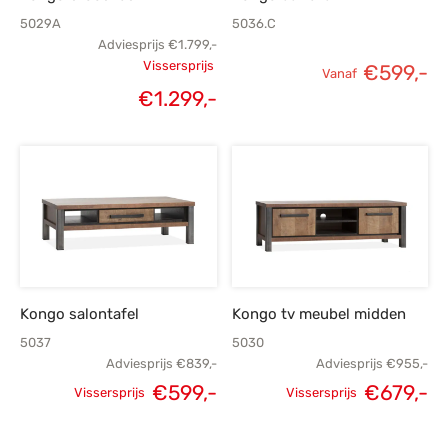
5029A
5036.C
Adviesprijs
€
1.799,-
Vissersprijs
€
599,-
Vanaf
Oorspronkelijke
€
1.299,-
Huidige
prijs was:
prijs is:
€1.799,-.
€1.299,-.
Kongo salontafel
Kongo tv meubel midden
5037
5030
Adviesprijs
€
839,-
Adviesprijs
€
955,-
€
599,-
€
679,-
Vissersprijs
Vissersprijs
Oorspronkelijke
Huidige
Oorspronkelijke
H
prijs was:
prijs is:
prijs was:
p