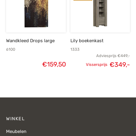
€299,-.
€120,-.
Wandkleed Drops large
Lily boekenkast
6100
1333
Adviesprijs
€
449,-
€
159,50
€
349,-
Vissersprijs
Oorspronkelijke
H
prijs was:
p
€449,-.
€
WINKEL
Meubelen