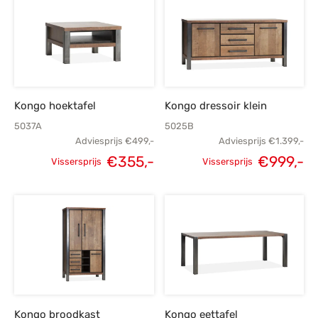
€1.749,-.
€1.249,-.
€1.699,-.
€1
Kongo hoektafel
Kongo dressoir klein
5037A
5025B
Adviesprijs
€
499,-
Adviesprijs
€
1.399,-
€
355,-
€
999,-
Vissersprijs
Vissersprijs
Oorspronkelijke
Huidige
Oorspronkelijke
H
prijs was:
prijs is:
prijs was:
p
€499,-.
€355,-.
€1.399,-.
€
Kongo broodkast
Kongo eettafel