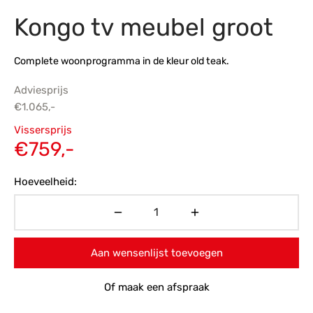
Kongo tv meubel groot
s
amerbank
eubelen
table
planken
en Toonmodellen
bekleding
dex PVC
et- en montageservice
Complete woonprogramma in de kleur old teak.
programma’s
nmeubelen
ichting toonmodel
ett PVC
Adviesprijs
chting
€
1.065,-
Oorspronkelijke
ratie
Vissersprijs
prijs was:
Huidige
€
759,-
modellen
€1.065,-.
prijs is:
Hoeveelheid:
€759,-.
Aan wensenlijst toevoegen
Of maak een afspraak