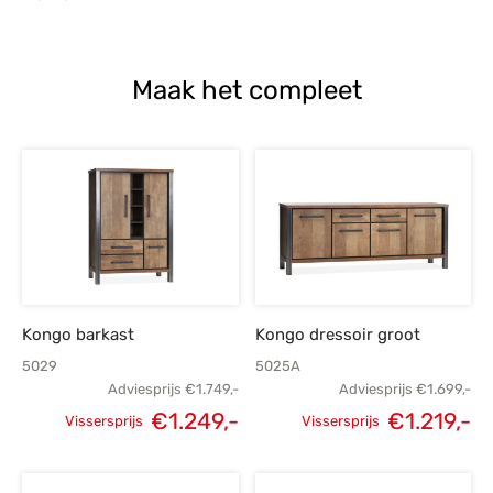
Maak het compleet
Kongo barkast
Kongo dressoir groot
5029
5025A
Adviesprijs
€
1.749,-
Adviesprijs
€
1.699,-
€
1.249,-
€
1.219,-
Vissersprijs
Vissersprijs
Oorspronkelijke
Huidige
Oorspronkelijke
H
prijs was:
prijs is:
prijs was:
p