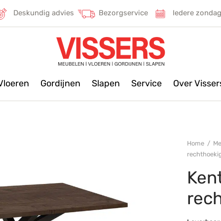
Deskundig advies
Bezorgservice
Iedere zonda
Vloeren
Gordijnen
Slapen
Service
Over Visse
Home
/
Me
rechthoeki
Kent
rec