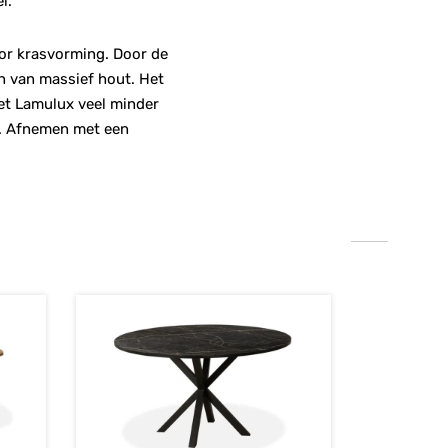
l.
oor krasvorming. Door de
n van massief hout. Het
 het Lamulux veel minder
ij. Afnemen met een