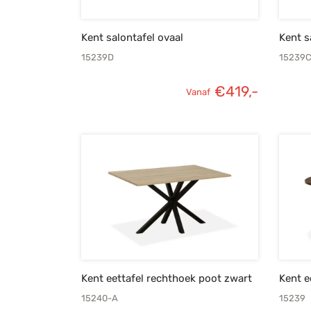
Kent salontafel ovaal
Kent s
15239D
15239
€
419,-
Vanaf
Kent eettafel rechthoek poot zwart
Kent e
15240-A
15239