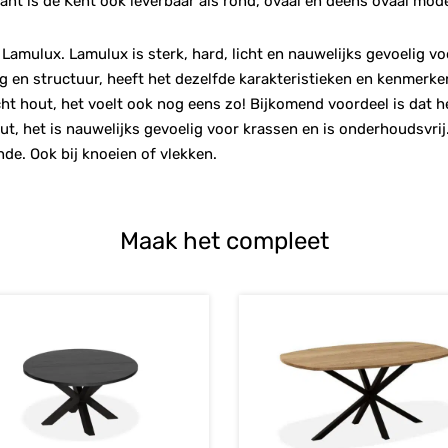
ant is de Kent ook leverbaar als rond, ovaal en deens ovaal mode
Lamulux. Lamulux is sterk, hard, licht en nauwelijks gevoelig v
 en structuur, heeft het dezelfde karakteristieken en kenmerke
s echt hout, het voelt ook nog eens zo! Bijkomend voordeel is dat
ut, het is nauwelijks gevoelig voor krassen en is onderhoudsvr
nde. Ook bij knoeien of vlekken.
Maak het compleet