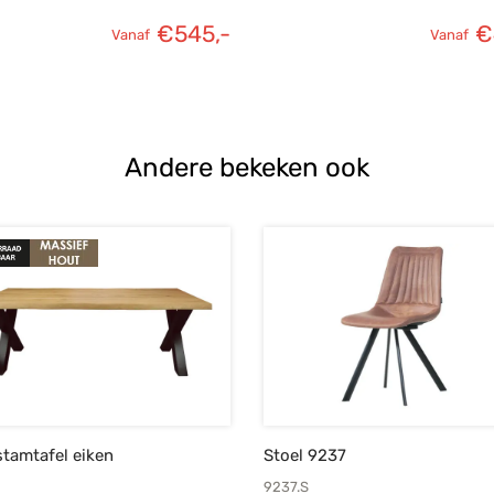
€
545,-
€
Vanaf
Vanaf
Andere bekeken ook
tamtafel eiken
Stoel 9237
9237.S