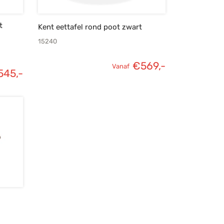
t
Kent eettafel rond poot zwart
15240
€
569,-
Vanaf
545,-