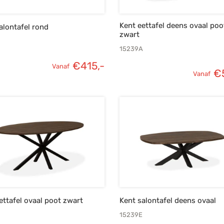
Kent eettafel deens ovaal poo
alontafel rond
zwart
C
15239A
€
415,-
Vanaf
€
Vanaf
ettafel ovaal poot zwart
Kent salontafel deens ovaal
15239E