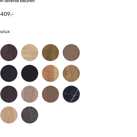
in diverse kleuren
€
409,-
mulux