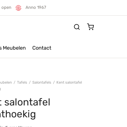
g open
Anno 1967
rs Meubelen
Contact
ubelen
/
Tafels
/
Salontafels
/
Kent salontafel
g
 salontafel
hthoekig