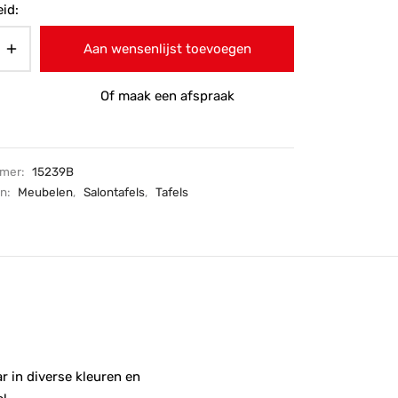
id:
Aan wensenlijst toevoegen
Of maak een afspraak
mmer:
15239B
ën:
Meubelen
,
Salontafels
,
Tafels
r in diverse kleuren en