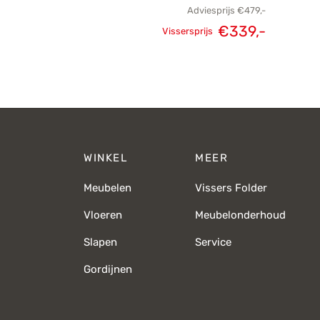
Adviesprijs
€
479,-
€
339,-
Vissersprijs
Oorspronkelijke
Huidige
prijs was:
prijs is:
€479,-.
€339,-.
WINKEL
MEER
Meubelen
Vissers Folder
Vloeren
Meubelonderhoud
Slapen
Service
Gordijnen