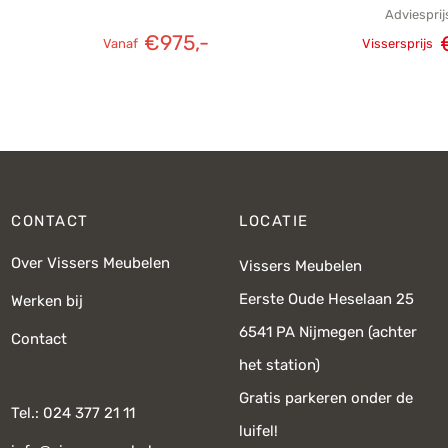
Adviesprij
€
975,-
Oorspron
Vanaf
Vissersprijs
pri
CONTACT
LOCATIE
Over Vissers Meubelen
Vissers Meubelen
Eerste Oude Heselaan 25
Werken bij
6541 PA Nijmegen (achter
Contact
het station)
Gratis parkeren onder de
Tel.: 024 377 21 11
luifel!