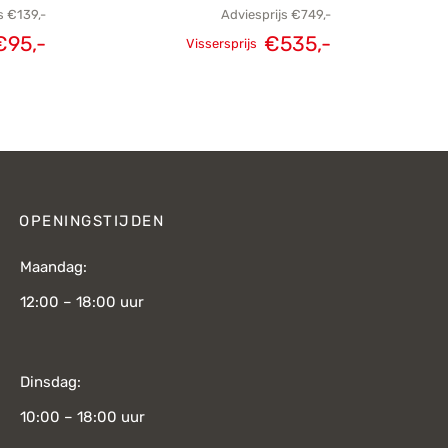
s
€
139,-
Adviesprijs
€
749,-
kelijke
Huidige
€
95,-
€
535,-
Vissersprijs
Oorspronkelijke
Huidige
js was:
prijs is:
prijs was:
prijs is:
€139,-.
€95,-.
€749,-.
€535,-.
OPENINGSTIJDEN
Maandag:
12:00 – 18:00 uur
Dinsdag:
10:00 – 18:00 uur