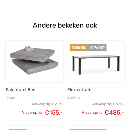
Andere bekeken ook
Salontafel Ben
Flex eettafel
3245
9225.C
Adviesprijs
€
219,-
Adviesprijs
€
679,-
€
155,-
€
485,-
Vissersprijs
Vissersprijs
Oorspronkelijke
Huidige
Oorspronkelijke
H
prijs was:
prijs is:
prijs was:
p