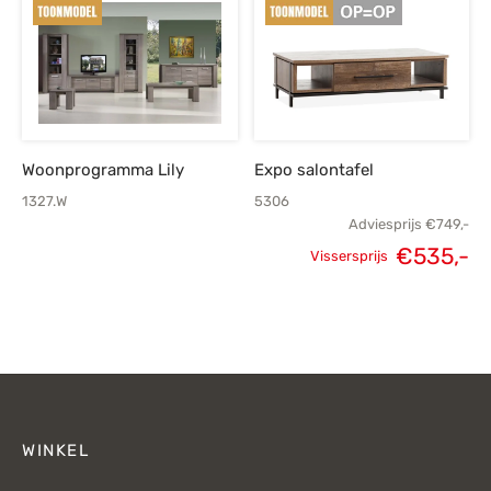
€219,-.
€155,-.
€679,-.
€
Woonprogramma Lily
Expo salontafel
1327.W
5306
Adviesprijs
€
749,-
€
535,-
Vissersprijs
Oorspronkelijke
H
prijs was:
p
€749,-.
€
WINKEL