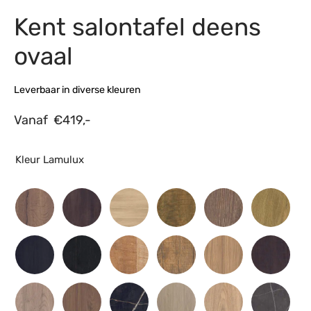
Kent salontafel deens
s
amerbank
eubelen
table
planken
en Toonmodellen
bekleding
dex PVC
et- en montageservice
ovaal
programma’s
nmeubelen
ichting toonmodel
ett PVC
Leverbaar in diverse kleuren
chting
Vanaf
€
419,-
ratie
modellen
Kleur Lamulux