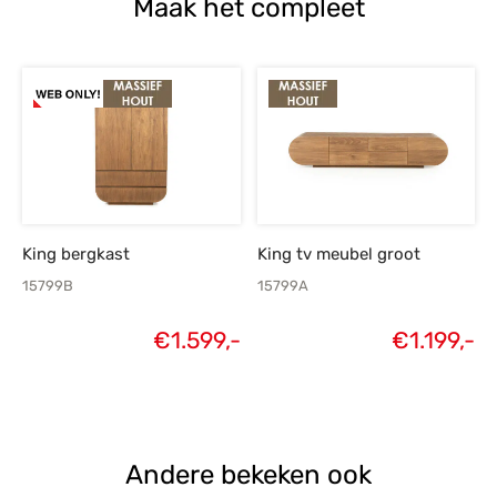
Maak het compleet
King bergkast
King tv meubel groot
15799B
15799A
€
1.599,-
€
1.199,-
Andere bekeken ook