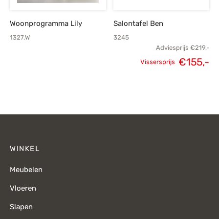
Woonprogramma Lily
Salontafel Ben
1327.W
3245
Adviesprijs
€
219,-
€
155,-
Vissersprijs
Oorspronkelijke
H
prijs was:
p
€219,-.
€
WINKEL
Meubelen
Vloeren
Slapen