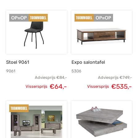
Stoel 9061
Expo salontafel
9061
5306
Adviesprijs
€
84,-
Adviesprijs
€
749,-
€
64,-
€
535,-
Vissersprijs
Vissersprijs
Oorspronkelijke
Huidige
Oorspronkelijke
H
prijs was:
prijs is:
prijs was:
p
€84,-.
€64,-.
€749,-.
€