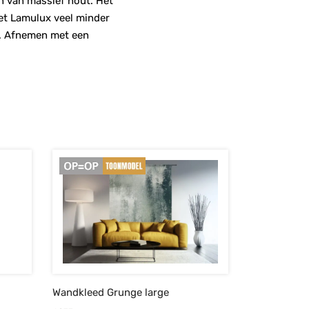
n van massief hout. Het
 het Lamulux veel minder
ij. Afnemen met een
Wandkleed Grunge large