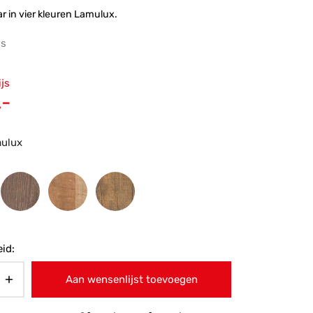
ar in vier kleuren Lamulux.
js
ronkelijke
ijs
 was:
Huidige
,-
-.
prijs is:
€149,-.
mulux
id:
Aan wensenlijst toevoegen