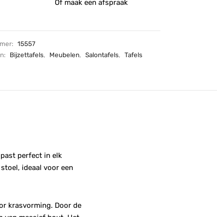
Of maak een afspraak
mmer:
15557
ën:
Bijzettafels
,
Meubelen
,
Salontafels
,
Tafels
past perfect in elk
stoel, ideaal voor een
oor krasvorming. Door de