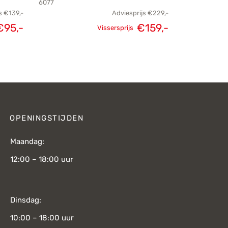
6077
s
€
139,-
Adviesprijs
€
229,-
kelijke
Huidige
€
95,-
€
159,-
Vissersprijs
Oorspronkelijke
Huidige
js was:
prijs is:
prijs was:
prijs is:
€139,-.
€95,-.
€229,-.
€159,-.
OPENINGSTIJDEN
Maandag:
12:00 – 18:00 uur
Dinsdag:
10:00 – 18:00 uur