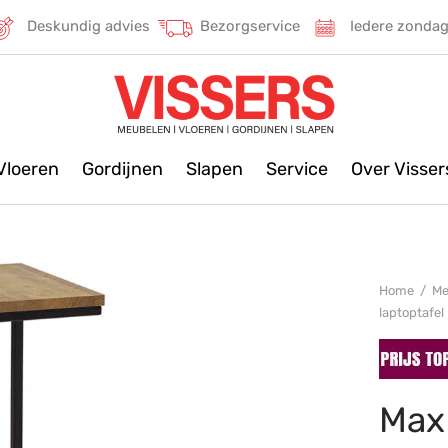
Deskundig advies
Bezorgservice
Iedere zonda
Vloeren
Gordijnen
Slapen
Service
Over Visse
Home
/
Me
laptoptafel
Max 