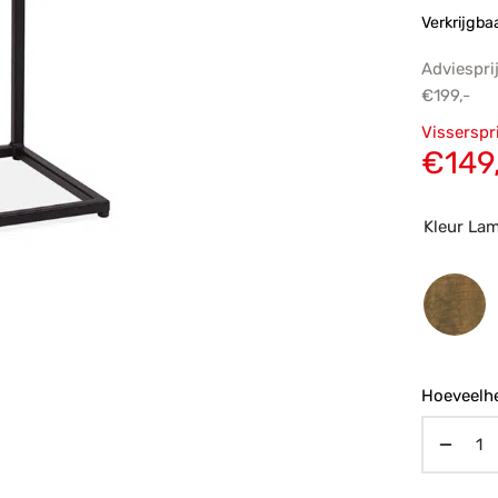
Verkrijgba
Adviespri
€
199,-
Oorsp
Visserspr
prijs
€
149
€199,
Kleur La
Hoeveelhe