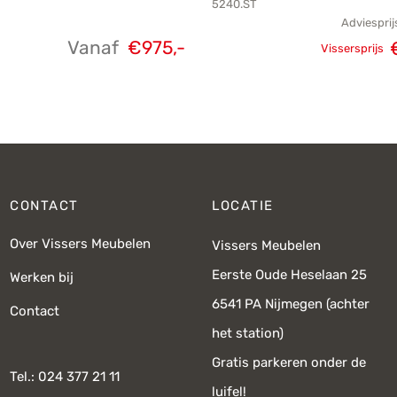
5240.ST
Adviesprij
Vanaf
€
975,-
Oorspron
Vissersprijs
pri
CONTACT
LOCATIE
Over Vissers Meubelen
Vissers Meubelen
Eerste Oude Heselaan 25
Werken bij
6541 PA Nijmegen (achter
Contact
het station)
Gratis parkeren onder de
Tel.: 024 377 21 11
luifel!