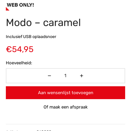
s
amerbank
eubelen
table
planken
en Toonmodellen
bekleding
dex PVC
et- en montageservice
Modo – caramel
programma’s
nmeubelen
ichting toonmodel
ett PVC
Inclusief USB oplaadsnoer
chting
€
54,95
ratie
Hoeveelheid:
modellen
Aan wensenlijst toevoegen
Of maak een afspraak