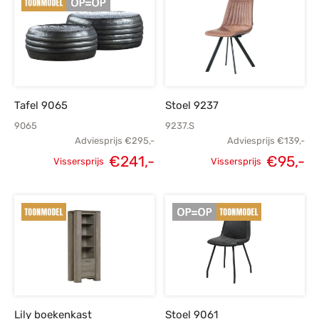
Tafel 9065
Stoel 9237
9065
9237.S
Adviesprijs
€
295,-
Adviesprijs
€
139,-
Oorspronkelijke
H
€
241,-
€
95,-
Vissersprijs
Vissersprijs
Oorspronkelijke
Huidige
prijs was:
p
prijs was:
prijs is:
€139,-.
€295,-.
€241,-.
Lily boekenkast
Stoel 9061