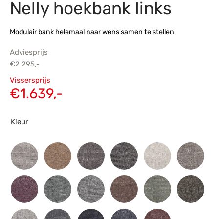
Nelly hoekbank links
s
amerbank
eubelen
table
planken
en Toonmodellen
bekleding
dex PVC
et- en montageservice
Modulair bank helemaal naar wens samen te stellen.
programma’s
nmeubelen
ichting toonmodel
ett PVC
Adviesprijs
€
2.295,-
chting
Oorspronkelijke
Vissersprijs
ratie
prijs was:
Huidige
€
1.639,-
€2.295,-.
prijs is:
modellen
€1.639,-.
Kleur