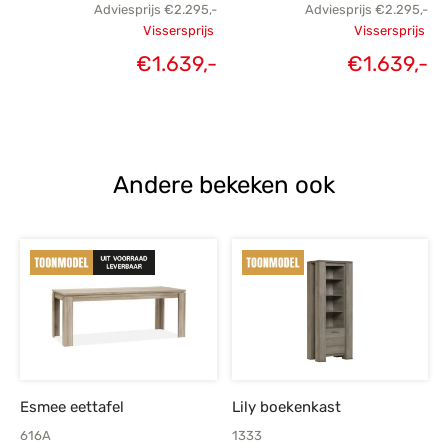
Adviesprijs
€
2.295,-
Adviesprijs
€
2.295,-
Vissersprijs
Vissersprijs
Oorspronkelijke
Oorspronk
Huidige
H
€
1.639,-
€
1.639,-
prijs was:
prij
prijs is:
€2.295,-.
€2.
€1.639,-.
€1
Andere bekeken ook
Esmee eettafel
Lily boekenkast
616A
1333