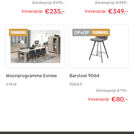
Adviesprijs
€
415,-
Adviesprijs
€
449,-
€
235,-
€
349,-
Vissersprijs
Vissersprijs
Oorspronkelijke
Huidige
Oorspronkelijke
H
prijs was:
prijs is:
prijs was:
p
€415,-.
€235,-.
€449,-.
€
Woonprogramma Esmee
Barstoel 9064
614.W
9064.S
Adviesprijs
€
119,-
€
80,-
Vissersprijs
Oorspronkelijke
H
prijs was:
p
€119,-.