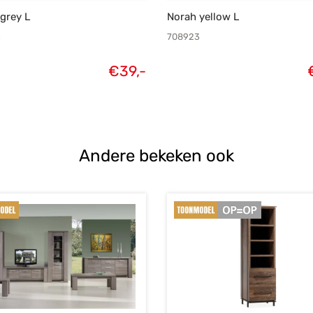
grey L
Norah yellow L
5
708923
€
39,-
Andere bekeken ook