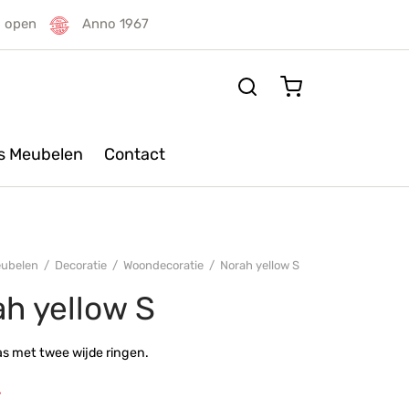
g open
Anno 1967
rs Meubelen
Contact
ubelen
/
Decoratie
/
Woondecoratie
/
Norah yellow S
h yellow S
s met twee wijde ringen.
-