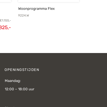
Woonprogramma Flex
9224.W
€
1.155,-
825,-
lijke
Huidige
s was:
prijs is:
155,-.
€825,-.
OPENINGSTIJDEN
Maandag:
12:00 – 18:00 uur