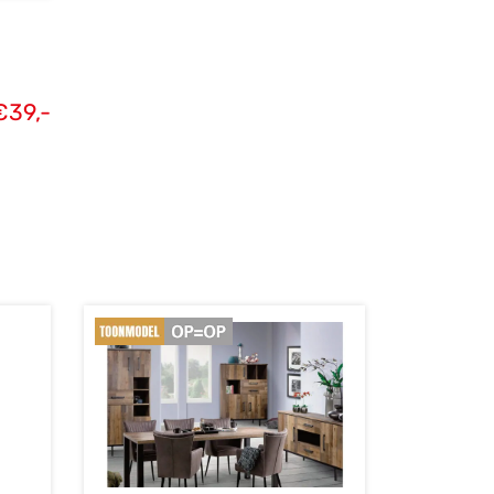
€
39,-