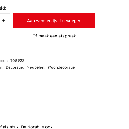
id:
Aan wensenlijst toevoegen
Of maak een afspraak
mmer:
708922
ën:
Decoratie
,
Meubelen
,
Woondecoratie
f als stuk. De Norah is ook