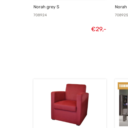
Norah grey S
Norah 
708924
70892
€
29,-