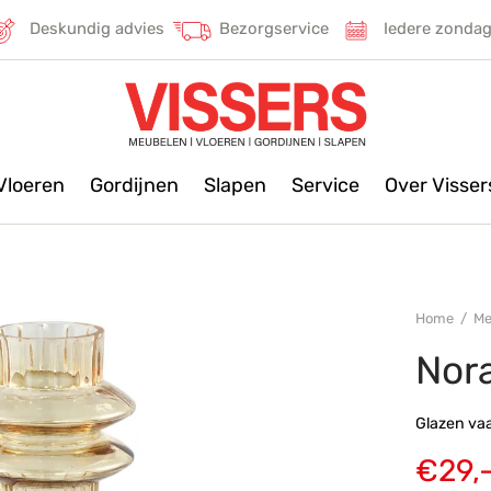
Deskundig advies
Bezorgservice
Iedere zonda
Vloeren
Gordijnen
Slapen
Service
Over Visse
Home
/
Me
Nora
Glazen vaa
€
29,