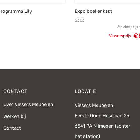
rogramma Lily
Expo boekenkast
5303
Adviesprijs
€
Vissersprijs
Oorspronke
prij
€1.
CONTACT
LOCATIE
Over Vissers Meubelen
Vissers Meubelen
Eerste Oude Heselaan 25
Werken bij
6541 PA Nijmegen (achter
Contact
het station)