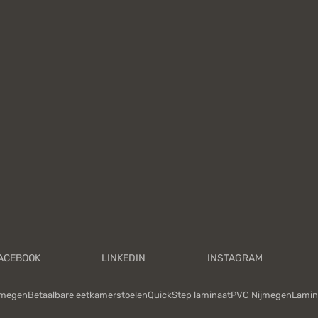
jmegen
Betaalbare eetkamerstoelen
QuickStep laminaat
PVC Nijmegen
Lamin