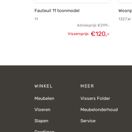
Fauteuil 11 toonmodel
Woonp
11
1327.W
Adviesprijs
€
299,-
€
120,-
Vissersprijs
Oorspronkelijke
Huidige
prijs was:
prijs is:
€299,-.
€120,-.
WINKEL
MEER
Meubelen
Vissers Folder
Vloeren
Meubelonderhoud
Slapen
Service