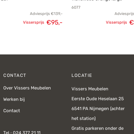
6077
Adviesprijs
€
139,-
Adviesprij
Oorspronkelijke
Huidige
€
95,-
€
Vissersprijs
Vissersprijs
Oorspronk
prijs was:
prijs is:
prij
€139,-.
€95,-.
€
CONTACT
LOCATIE
Over Vissers Meubelen
Vissers Meubelen
Eerste Oude Heselaan 25
Werken bij
6541 PA Nijmegen (achter
Contact
het station)
Gratis parkeren onder de
Tel.: 024 377 21 11