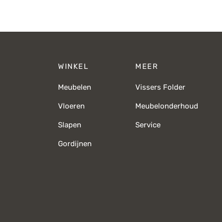
prijs was:
prijs is:
€479,-.
€339,-.
WINKEL
MEER
Meubelen
Vissers Folder
Vloeren
Meubelonderhoud
Slapen
Service
Gordijnen