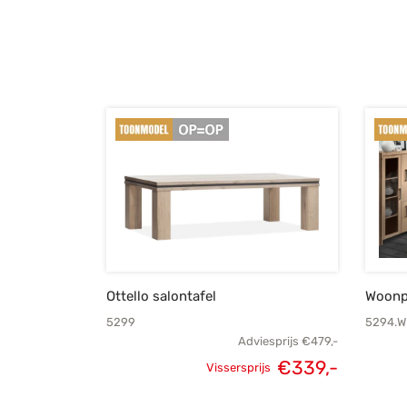
Ottello salontafel
Woonp
5299
5294.W
Adviesprijs
€
479,-
€
339,-
Vissersprijs
Oorspronkelijke
Huidige