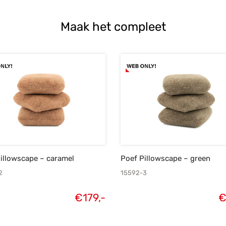
Maak het compleet
illowscape – caramel
Poef Pillowscape – green
2
15592-3
€
179,-