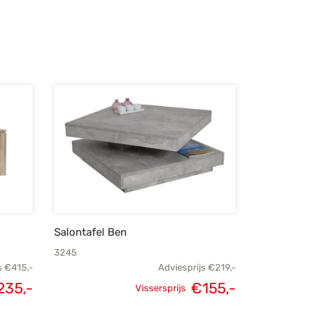
Salontafel Ben
3245
s
€
415,-
Adviesprijs
€
219,-
235,-
€
155,-
Vissersprijs
lijke
Huidige
Oorspronkelijke
Huidige