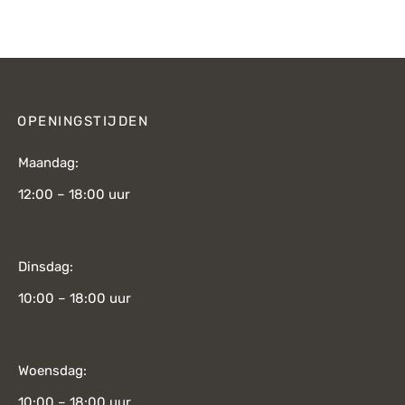
s was:
prijs is:
prijs was:
prijs is:
415,-.
€235,-.
€219,-.
€155,-.
OPENINGSTIJDEN
Maandag:
12:00 – 18:00 uur
Dinsdag:
10:00 – 18:00 uur
Woensdag:
10:00 – 18:00 uur