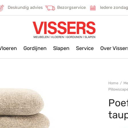
Deskundig advies
Bezorgservice
Iedere zonda
Vloeren
Gordijnen
Slapen
Service
Over Visse
Home
/
Me
Pillowscape
Poef
tau