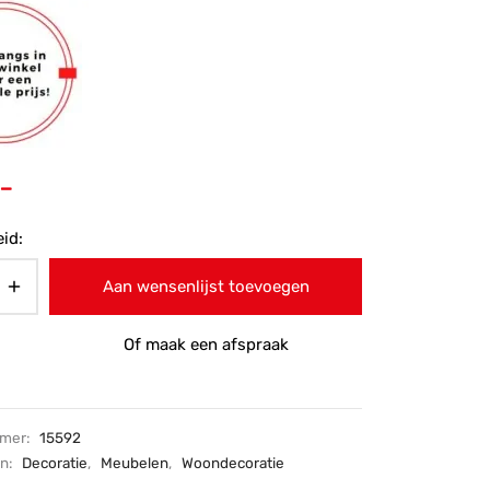
,-
id:
Aan wensenlijst toevoegen
Of maak een afspraak
mmer:
15592
ën:
Decoratie
,
Meubelen
,
Woondecoratie