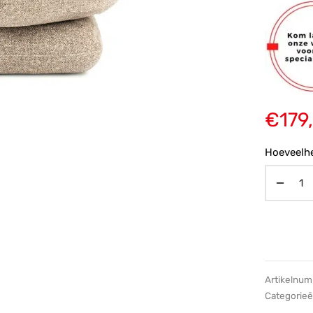
€
179
Hoeveelhe
Artikelnu
Categorie