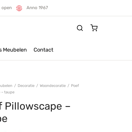
g open
Anno 1967
rs Meubelen
Contact
ubelen
/
Decoratie
/
Woondecoratie
/
Poef
 – taupe
 Pillowscape –
pe