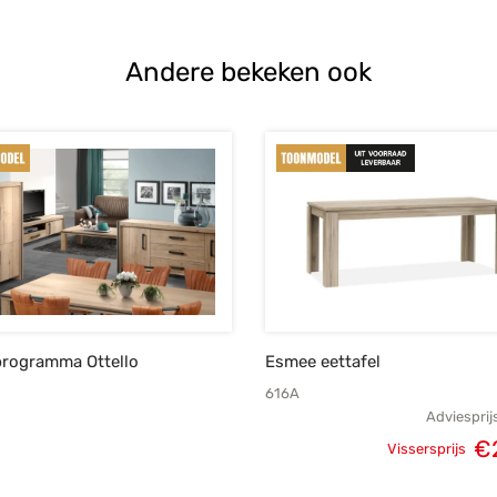
Andere bekeken ook
rogramma Ottello
Esmee eettafel
616A
Adviesprij
€
Vissersprijs
Oorspronke