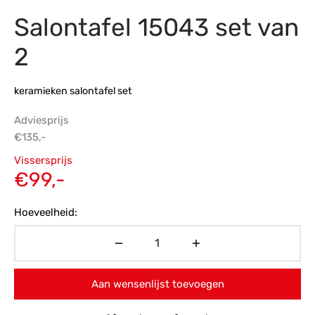
Salontafel 15043 set van
s
amerbank
eubelen
table
planken
en Toonmodellen
bekleding
dex PVC
et- en montageservice
2
programma’s
nmeubelen
ichting toonmodel
ett PVC
keramieken salontafel set
chting
Adviesprijs
ratie
€
135,-
Oorspronkelijke
Vissersprijs
modellen
prijs was:
Huidige
€
99,-
€135,-.
prijs is:
Hoeveelheid:
€99,-.
Aan wensenlijst toevoegen