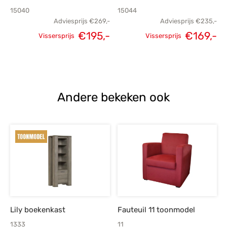
15040
15044
Adviesprijs
€
269,-
Adviesprijs
€
235,-
€
195,-
€
169,-
Vissersprijs
Vissersprijs
Oorspronkelijke
Huidige
Oorspronkelijke
H
prijs was:
prijs is:
prijs was:
p
€269,-.
€195,-.
€235,-.
€
Andere bekeken ook
Lily boekenkast
Fauteuil 11 toonmodel
1333
11