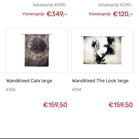
Adviesprijs
€
449,-
Adviesprijs
€
299,-
€
349,-
€
120,-
Vissersprijs
Vissersprijs
Oorspronkelijke
Huidige
Oorspronkelijke
H
prijs was:
prijs is:
prijs was:
p
€449,-.
€349,-.
€299,-.
€
Wandkleed Cala large
Wandkleed The Look large
6105
6104
€
159,50
€
159,50