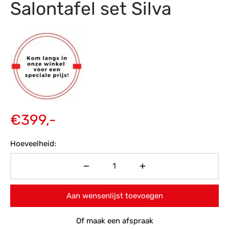
Salontafel set Silva
s
amerbank
eubelen
table
planken
en Toonmodellen
bekleding
dex PVC
et- en montageservice
programma’s
nmeubelen
ichting toonmodel
ett PVC
chting
ratie
€
399,-
modellen
Hoeveelheid:
Aan wensenlijst toevoegen
Of maak een afspraak