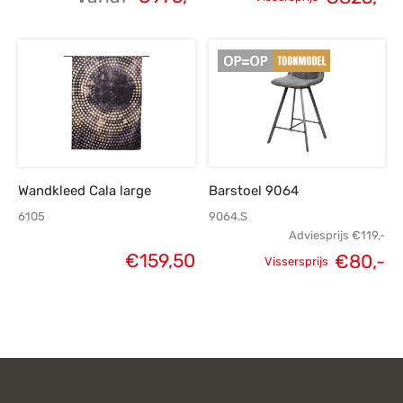
Oorspronkelijke
H
prijs was:
p
€1.155,-.
€
Wandkleed Cala large
Barstoel 9064
6105
9064.S
Adviesprijs
€
119,-
€
159,50
€
80,-
Vissersprijs
Oorspronkelijke
H
prijs was:
p
€119,-.