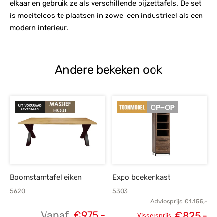
elkaar en gebruik ze als verschillende bijzettafels. De set
is moeiteloos te plaatsen in zowel een industrieel als een
modern interieur.
Andere bekeken ook
Boomstamtafel eiken
Expo boekenkast
5620
5303
Adviesprijs
€
1.155,-
Vanaf
€
975,-
€
825,-
Vissersprijs