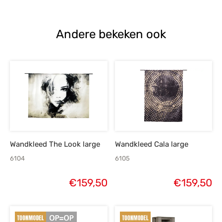
prijs was:
prijs is:
€385,-.
€275,-.
Andere bekeken ook
Wandkleed The Look large
Wandkleed Cala large
6104
6105
€
159,50
€
159,50