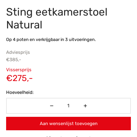
Sting eetkamerstoel
s
amerbank
eubelen
table
planken
en Toonmodellen
bekleding
dex PVC
et- en montageservice
Natural
programma’s
nmeubelen
ichting toonmodel
ett PVC
Op 4 poten en verkrijgbaar in 3 uitvoeringen.
chting
Adviesprijs
ratie
€
385,-
Oorspronkelijke
Vissersprijs
modellen
prijs was:
Huidige
€
275,-
€385,-.
prijs is:
Hoeveelheid:
€275,-.
Aan wensenlijst toevoegen