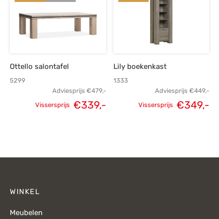
Ottello salontafel
Lily boekenkast
5299
1333
Adviesprijs
€
479,-
Adviesprijs
€
449,-
€
339,-
€
349,-
Vissersprijs
Vissersprijs
Oorspronkelijke
Huidige
Oorspronkelijke
H
prijs was:
prijs is:
prijs was:
p
€479,-.
€339,-.
€449,-.
€
WINKEL
Meubelen