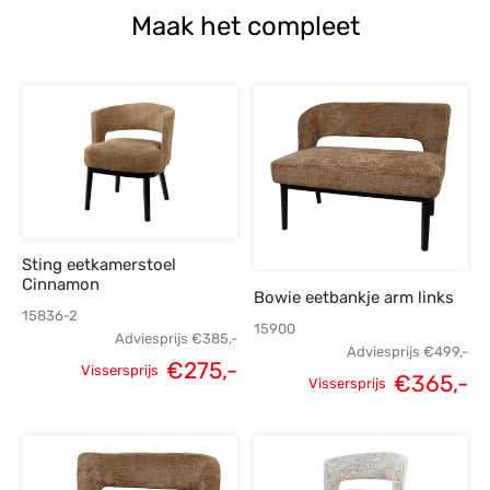
Maak het compleet
Sting eetkamerstoel
Cinnamon
Bowie eetbankje arm links
15836-2
15900
Adviesprijs
€
385,-
Adviesprijs
€
499,-
€
275,-
Vissersprijs
Oorspronkelijke
H
€
365,-
Vissersprijs
Oorspronkelijke
Huidige
prijs was:
p
prijs was:
prijs is:
€499,-.
€
€385,-.
€275,-.