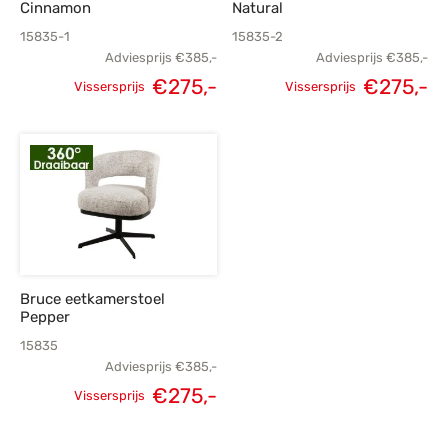
Cinnamon
Natural
15835-1
15835-2
Adviesprijs
€
385,-
Adviesprijs
€
385,-
€
275,-
€
275,-
Vissersprijs
Vissersprijs
Oorspronkelijke
Huidige
Oorspronkelijke
H
prijs was:
prijs is:
prijs was:
p
€385,-.
€275,-.
€385,-.
€
Bruce eetkamerstoel
Pepper
15835
Adviesprijs
€
385,-
€
275,-
Vissersprijs
Oorspronkelijke
Huidige