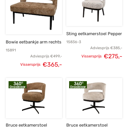
Sting eetkamerstoel Pepper
Bowie eetbankje arm rechts
15836-3
Adviesprijs
€
385,-
15891
€
275,-
Vissersprijs
Adviesprijs
€
499,-
Oorspronkelijke
H
Oorspronkelijke
Huidige
€
365,-
Vissersprijs
prijs was:
p
prijs was:
prijs is:
€385,-.
€
€499,-.
€365,-.
Bruce eetkamerstoel
Bruce eetkamerstoel