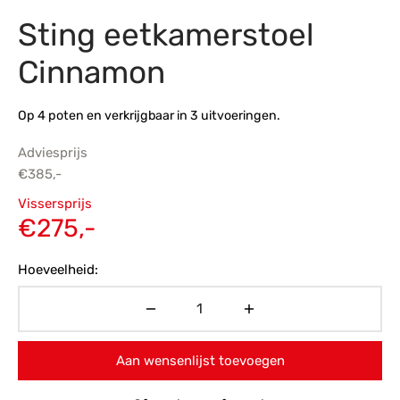
Sting eetkamerstoel
s
amerbank
eubelen
table
planken
en Toonmodellen
bekleding
dex PVC
et- en montageservice
Cinnamon
programma’s
nmeubelen
ichting toonmodel
ett PVC
Op 4 poten en verkrijgbaar in 3 uitvoeringen.
chting
Adviesprijs
ratie
€
385,-
Oorspronkelijke
Vissersprijs
modellen
prijs was:
Huidige
€
275,-
€385,-.
prijs is:
Hoeveelheid:
€275,-.
Aan wensenlijst toevoegen