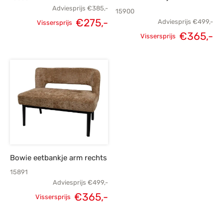
Adviesprijs
€
385,-
15900
€
275,-
Adviesprijs
€
499,-
Vissersprijs
Oorspronkelijke
Huidige
Oorspronkelijke
H
€
365,-
Vissersprijs
prijs was:
prijs is:
prijs was:
p
€385,-.
€275,-.
€499,-.
€
Bowie eetbankje arm rechts
15891
Adviesprijs
€
499,-
Oorspronkelijke
Huidige
€
365,-
Vissersprijs
prijs was:
prijs is: