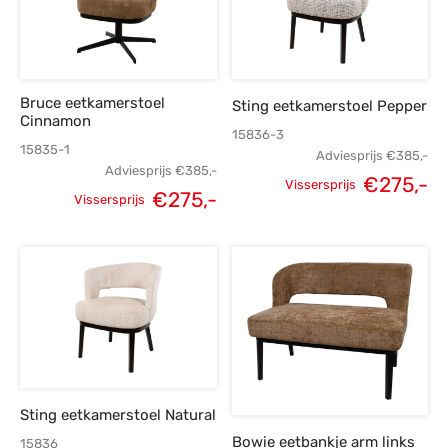
Bruce eetkamerstoel
Sting eetkamerstoel Pepper
Cinnamon
15836-3
15835-1
Adviesprijs
€
385,-
Adviesprijs
€
385,-
€
275,-
Vissersprijs
€
275,-
Vissersprijs
Oorspronkelijke
H
Oorspronkelijke
Huidige
prijs was:
p
prijs was:
prijs is:
€385,-.
€
€385,-.
€275,-.
Sting eetkamerstoel Natural
Bowie eetbankje arm links
15836