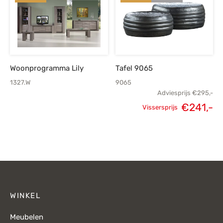
€479,-.
€339,-.
€679,-.
€
Woonprogramma Lily
Tafel 9065
1327.W
9065
Adviesprijs
€
295,-
€
241,-
Vissersprijs
Oorspronkelijke
H
prijs was:
p
€295,-.
€
WINKEL
Meubelen