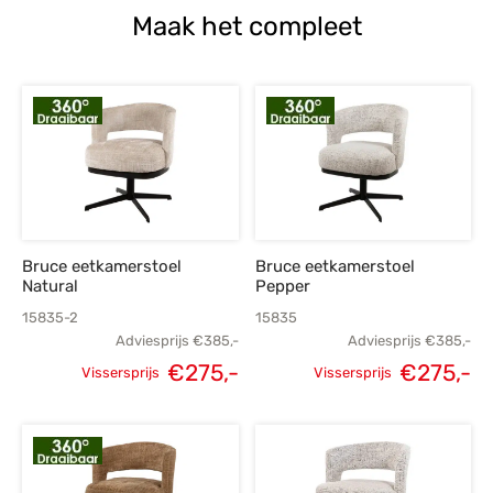
Maak het compleet
Bruce eetkamerstoel
Bruce eetkamerstoel
Natural
Pepper
15835-2
15835
Adviesprijs
€
385,-
Adviesprijs
€
385,-
€
275,-
€
275,-
Vissersprijs
Vissersprijs
Oorspronkelijke
Huidige
Oorspronkelijke
H
prijs was:
prijs is:
prijs was:
p
€385,-.
€275,-.
€385,-.
€