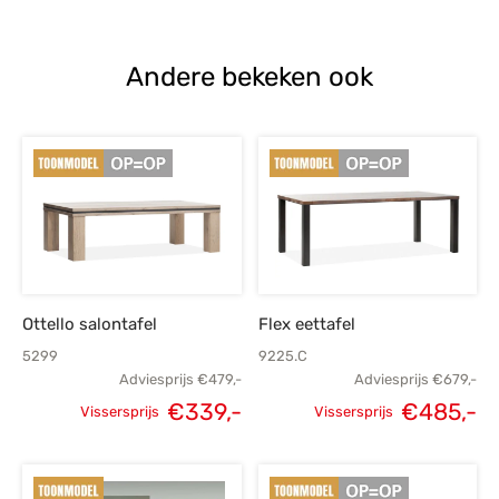
€499,-.
€365,-.
Andere bekeken ook
Ottello salontafel
Flex eettafel
5299
9225.C
Adviesprijs
€
479,-
Adviesprijs
€
679,-
€
339,-
€
485,-
Vissersprijs
Vissersprijs
Oorspronkelijke
Huidige
Oorspronkelijke
H
prijs was:
prijs is:
prijs was:
p