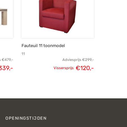
Fauteuil 11 toonmodel
11
s
€
479,-
Adviesprijs
€
299,-
339,-
€
120,-
Vissersprijs
lijke
Huidige
Oorspronkelijke
Huidige
s was:
prijs is:
prijs was:
prijs is:
79,-.
€339,-.
€299,-.
€120,-.
OPENINGSTIJDEN