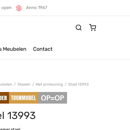
g open
Anno 1967
rs Meubelen
Contact
ubelen
/
Stoelen
/
Met armleuning
/
Stoel 13993
el 13993
amer stoel.