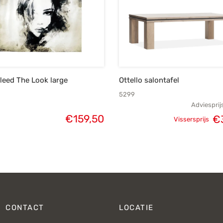
eed The Look large
Ottello salontafel
5299
Adviesprij
€
159,50
€
Vissersprijs
Oorspronke
prij
€4
CONTACT
LOCATIE