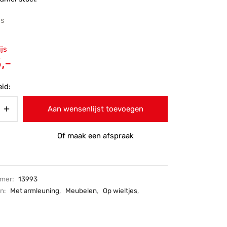
js
ronkelijke
ijs
 was:
Huidige
,-
-.
prijs is:
id:
€285,-.
Aan wensenlijst toevoegen
Of maak een afspraak
mmer:
13993
ën:
Met armleuning
,
Meubelen
,
Op wieltjes
,