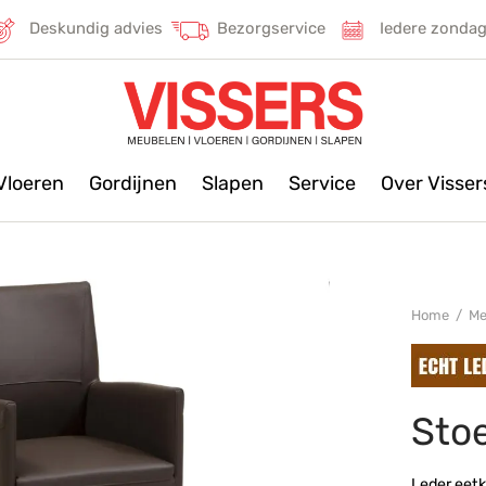
Deskundig advies
Bezorgservice
Iedere zonda
Vloeren
Gordijnen
Slapen
Service
Over Visse
Home
/
Me
Sto
Leder eetk