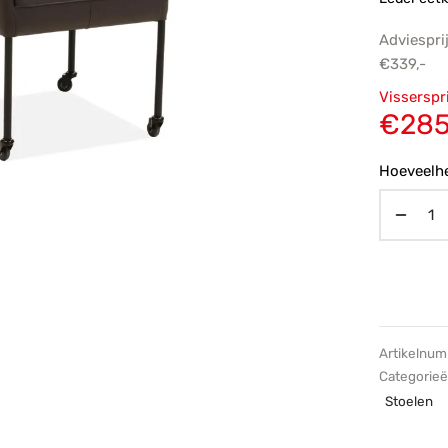
Adviespri
€
339,-
Oorsp
Visserspr
prijs
€
285
€339,
Hoeveelhe
Artikelnu
Categorie
Stoelen