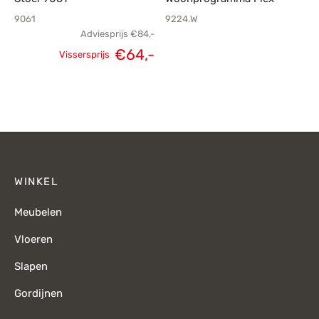
9061
9224.W
Adviesprijs
€
84,-
€
64,-
Vissersprijs
Oorspronkelijke
Huidige
prijs was:
prijs is:
€84,-.
€64,-.
WINKEL
Meubelen
Vloeren
Slapen
Gordijnen