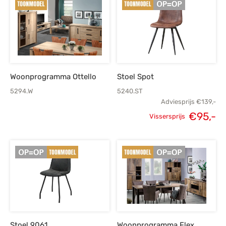
Woonprogramma Ottello
Stoel Spot
5294.W
5240.ST
Adviesprijs
€
139,-
Oorspronkelijke
H
€
95,-
Vissersprijs
prijs was:
p
€139,-.
Stoel 9061
Woonprogramma Flex