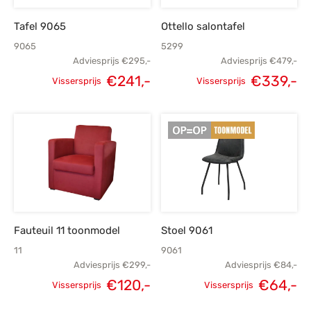
Tafel 9065
Ottello salontafel
9065
5299
Adviesprijs
€
295,-
Adviesprijs
€
479,-
€
241,-
€
339,-
Vissersprijs
Vissersprijs
Oorspronkelijke
Huidige
Oorspronkelijke
H
prijs was:
prijs is:
prijs was:
p
€295,-.
€241,-.
€479,-.
€
Fauteuil 11 toonmodel
Stoel 9061
11
9061
Adviesprijs
€
299,-
Adviesprijs
€
84,-
€
120,-
€
64,-
Vissersprijs
Vissersprijs
Oorspronkelijke
Huidige
Oorspronkelijke
H