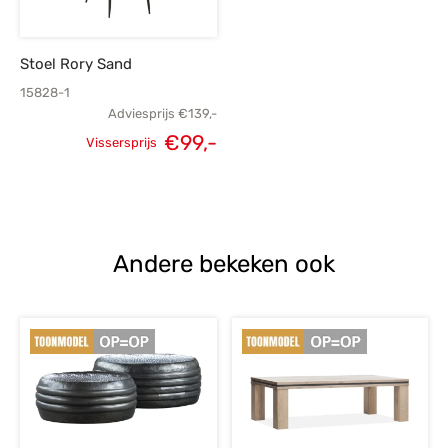
Stoel Rory Sand
15828-1
Adviesprijs
€
139,-
€
99,-
Vissersprijs
Oorspronkelijke
Huidige
prijs was:
prijs is:
€139,-.
€99,-.
Andere bekeken ook