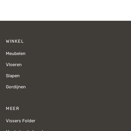
prijs was:
prijs is:
prijs was:
p
€299,-.
€120,-.
€84,-.
WINKEL
Meubelen
Vloeren
Slapen
Gordijnen
MEER
Vissers Folder