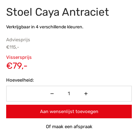
Stoel Caya Antraciet
s
amerbank
eubelen
table
planken
en Toonmodellen
bekleding
dex PVC
et- en montageservice
Verkrijgbaar in 4 verschillende kleuren.
programma’s
nmeubelen
ichting toonmodel
ett PVC
Adviesprijs
chting
€
115,-
Oorspronkelijke
ratie
Vissersprijs
prijs was:
Huidige
€
79,-
modellen
€115,-.
prijs is:
Hoeveelheid:
€79,-.
Aan wensenlijst toevoegen
Of maak een afspraak