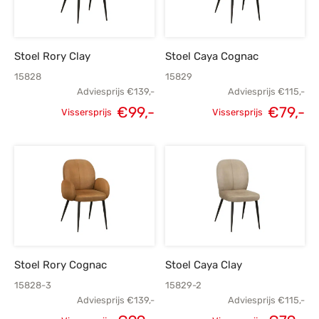
Stoel Rory Clay
Stoel Caya Cognac
15828
15829
Adviesprijs
€
139,-
Adviesprijs
€
115,-
€
99,-
€
79,-
Vissersprijs
Vissersprijs
Oorspronkelijke
Huidige
Oorspronkelijke
H
prijs was:
prijs is:
prijs was:
p
€139,-.
€99,-.
€115,-.
Stoel Rory Cognac
Stoel Caya Clay
15828-3
15829-2
Adviesprijs
€
139,-
Adviesprijs
€
115,-