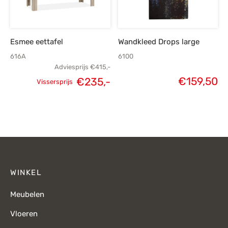
Esmee eettafel
Wandkleed Drops large
616A
6100
Adviesprijs
€
415,-
€
159,50
€
235,-
Vissersprijs
Oorspronkelijke
Huidige
prijs was:
prijs is:
€415,-.
€235,-.
WINKEL
Meubelen
Vloeren