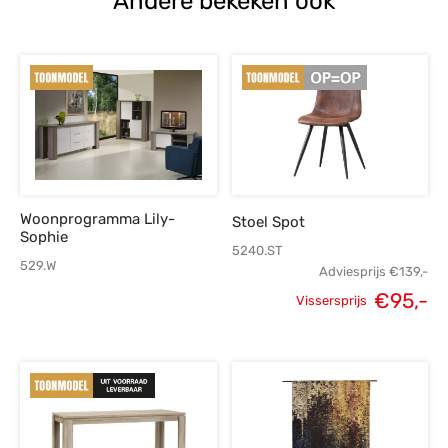
Andere bekeken ook
Woonprogramma Lily-
Stoel Spot
Sophie
5240.ST
529.W
Adviesprijs
€
139,-
Oorspronkelijke
H
€
95,-
Vissersprijs
prijs was:
p
€139,-.