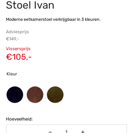
Stoel Ivan
s
amerbank
eubelen
table
planken
en Toonmodellen
bekleding
dex PVC
et- en montageservice
Moderne eetkamerstoel verkrijgbaar in 3 kleuren.
programma’s
nmeubelen
ichting toonmodel
ett PVC
Adviesprijs
€
149,-
chting
Oorspronkelijke
Vissersprijs
ratie
prijs was:
Huidige
€
105,-
€149,-.
prijs is:
modellen
€105,-.
Kleur
Hoeveelheid: