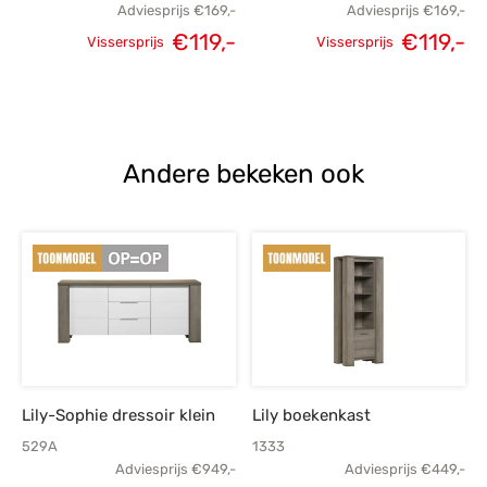
Adviesprijs
€
169,-
Adviesprijs
€
169,-
€
119,-
€
119,-
Vissersprijs
Vissersprijs
Oorspronkelijke
Huidige
Oorspronkelijke
H
prijs was:
prijs is:
prijs was:
p
€169,-.
€119,-.
€169,-.
Andere bekeken ook
Lily-Sophie dressoir klein
Lily boekenkast
529A
1333
Adviesprijs
€
949,-
Adviesprijs
€
449,-