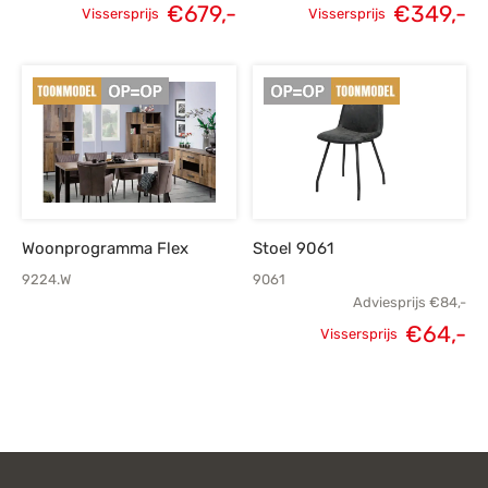
€
679,-
€
349,-
Vissersprijs
Vissersprijs
Oorspronkelijke
Huidige
Oorspronkelijke
H
prijs was:
prijs is:
prijs was:
p
€949,-.
€679,-.
€449,-.
€
Woonprogramma Flex
Stoel 9061
9224.W
9061
Adviesprijs
€
84,-
€
64,-
Vissersprijs
Oorspronkelijke
H
prijs was:
p
€84,-.