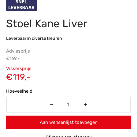
s
amerbank
eubelen
table
planken
en Toonmodellen
bekleding
dex PVC
et- en montageservice
Stoel Kane Liver
programma’s
nmeubelen
ichting toonmodel
ett PVC
Leverbaar in diverse kleuren
chting
Adviesprijs
ratie
€
169,-
Oorspronkelijke
Vissersprijs
modellen
prijs was:
Huidige
€
119,-
€169,-.
prijs is:
Hoeveelheid:
€119,-.
Aan wensenlijst toevoegen