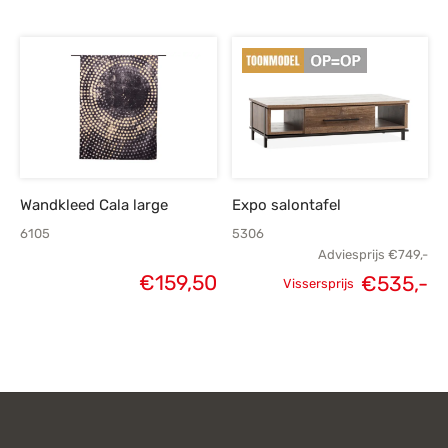
Wandkleed Cala large
Expo salontafel
6105
5306
Adviesprijs
€
749,-
€
159,50
€
535,-
Vissersprijs
Oorspronkelijke
H
prijs was:
p
€749,-.
€