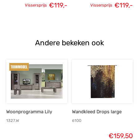
€
119,-
€
119,-
Vissersprijs
Vissersprijs
Oorspronkelijke
Huidige
Oorspronkelijke
H
prijs was:
prijs is:
prijs was:
p
€169,-.
€119,-.
€169,-.
Andere bekeken ook
Woonprogramma Lily
Wandkleed Drops large
1327.W
6100
€
159,50