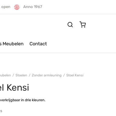
g open
Anno 1967
rs Meubelen
Contact
ubelen
/
Stoelen
/
Zonder armleuning
/
Stoel Kensi
l Kensi
 verkrijgbaar in drie kleuren.
js