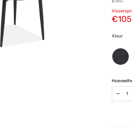
€
149,-
Oorsp
Visserspr
prijs
€
105
€149,
Kleur
Hoeveelhe