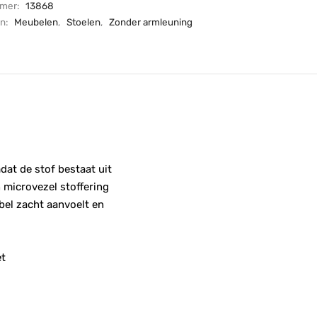
mmer:
13868
ën:
Meubelen
,
Stoelen
,
Zonder armleuning
dat de stof bestaat uit
 microvezel stoffering
bel zacht aanvoelt en
et