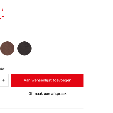
ronkelijke
ijs
 was:
Huidige
,-
-.
prijs is:
€105,-.
id:
Aan wensenlijst toevoegen
Of maak een afspraak