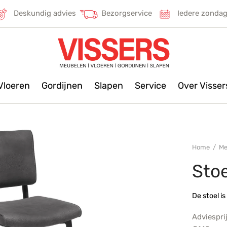
Deskundig advies
Bezorgservice
Iedere zonda
Vloeren
Gordijnen
Slapen
Service
Over Visse
Home
/
Me
Stoe
De stoel is
Adviespri