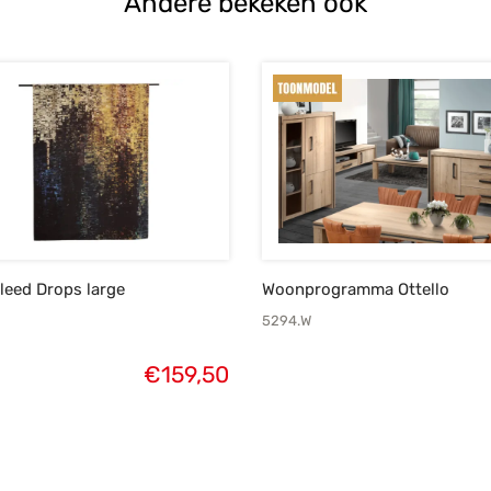
Andere bekeken ook
eed Drops large
Woonprogramma Ottello
5294.W
€
159,50