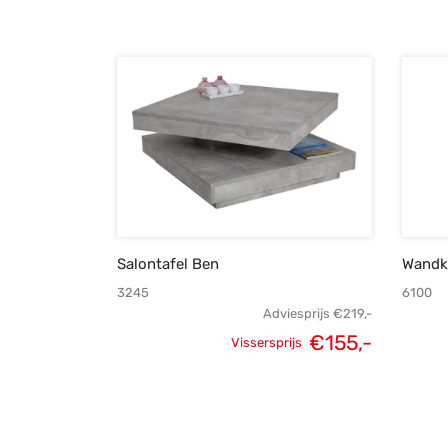
Salontafel Ben
Wandkl
3245
6100
Adviesprijs
€
219,-
€
155,-
Vissersprijs
Oorspronkelijke
Huidige
prijs was:
prijs is:
€219,-.
€155,-.