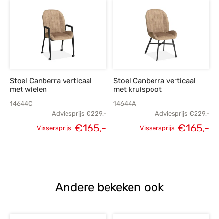
€229,-.
€165,-.
€229,-.
€
Stoel Canberra verticaal
Stoel Canberra verticaal
met wielen
met kruispoot
14644C
14644A
Adviesprijs
€
229,-
Adviesprijs
€
229,-
Oorspronkelijke
Huidige
Oorspronkelijke
H
€
165,-
€
165,-
Vissersprijs
Vissersprijs
prijs was:
prijs is:
prijs was:
p
€229,-.
€165,-.
€229,-.
€
Andere bekeken ook