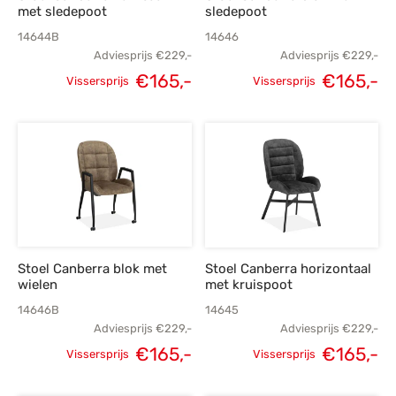
met sledepoot
sledepoot
14644B
14646
Adviesprijs
€
229,-
Adviesprijs
€
229,-
Oorspronkelijke
Huidige
Oorspronkelijke
H
€
165,-
€
165,-
Vissersprijs
Vissersprijs
prijs was:
prijs is:
prijs was:
p
€229,-.
€165,-.
€229,-.
€
Stoel Canberra blok met
Stoel Canberra horizontaal
wielen
met kruispoot
14646B
14645
Adviesprijs
€
229,-
Adviesprijs
€
229,-
Oorspronkelijke
Huidige
Oorspronkelijke
H
€
165,-
€
165,-
Vissersprijs
Vissersprijs
prijs was:
prijs is:
prijs was:
p