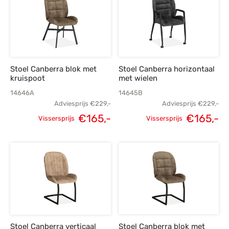
Stoel Canberra blok met
Stoel Canberra horizontaal
kruispoot
met wielen
14646A
14645B
Adviesprijs
€
229,-
Adviesprijs
€
229,-
Oorspronkelijke
Huidige
Oorspronkelijke
H
€
165,-
€
165,-
Vissersprijs
Vissersprijs
prijs was:
prijs is:
prijs was:
p
€229,-.
€165,-.
€229,-.
€
Stoel Canberra verticaal
Stoel Canberra blok met