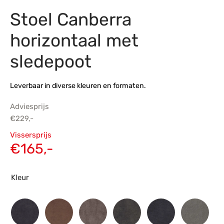
Stoel Canberra
s
amerbank
eubelen
table
planken
en Toonmodellen
bekleding
dex PVC
et- en montageservice
horizontaal met
programma’s
nmeubelen
ichting toonmodel
ett PVC
sledepoot
chting
Leverbaar in diverse kleuren en formaten.
ratie
Adviesprijs
modellen
€
229,-
Oorspronkelijke
Vissersprijs
prijs was:
Huidige
€
165,-
€229,-.
prijs is:
€165,-.
Kleur