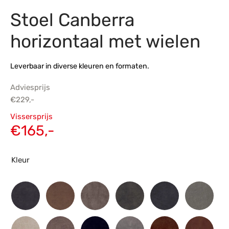
Stoel Canberra
s
amerbank
eubelen
table
planken
en Toonmodellen
bekleding
dex PVC
et- en montageservice
horizontaal met wielen
programma’s
nmeubelen
ichting toonmodel
ett PVC
Leverbaar in diverse kleuren en formaten.
chting
Adviesprijs
ratie
€
229,-
Oorspronkelijke
Vissersprijs
modellen
prijs was:
Huidige
€
165,-
€229,-.
prijs is:
€165,-.
Kleur