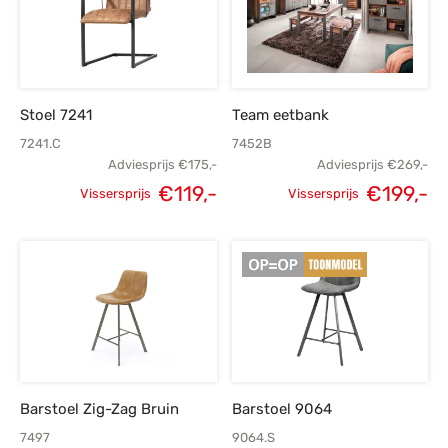
Stoel 7241
Team eetbank
7241.C
7452B
Adviesprijs
€
175,-
Adviesprijs
€
269,-
Oorspronkelijke
Huidige
€
119,-
€
199,-
Vissersprijs
Vissersprijs
Oorspronkelijke
H
prijs was:
prijs is:
prijs was:
p
€175,-.
€119,-.
€269,-.
€
Barstoel Zig-Zag Bruin
Barstoel 9064
7497
9064.S