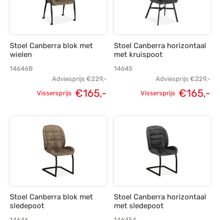
Stoel Canberra blok met
Stoel Canberra horizontaal
wielen
met kruispoot
14646B
14645
Adviesprijs
€
229,-
Adviesprijs
€
229,-
Oorspronkelijke
Huidige
Oorspronkelijke
H
€
165,-
€
165,-
Vissersprijs
Vissersprijs
prijs was:
prijs is:
prijs was:
p
€229,-.
€165,-.
€229,-.
€
Stoel Canberra blok met
Stoel Canberra horizontaal
sledepoot
met sledepoot
14646
14645A