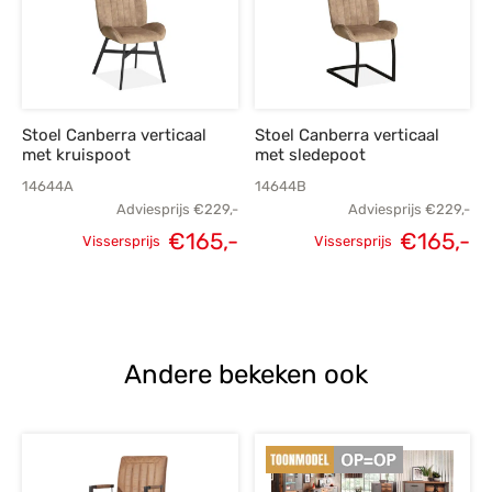
Stoel Canberra verticaal
Stoel Canberra verticaal
met kruispoot
met sledepoot
14644A
14644B
Adviesprijs
€
229,-
Adviesprijs
€
229,-
Oorspronkelijke
Huidige
Oorspronkelijke
H
€
165,-
€
165,-
Vissersprijs
Vissersprijs
prijs was:
prijs is:
prijs was:
p
€229,-.
€165,-.
€229,-.
€
Andere bekeken ook