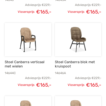
Adviesprijs
€
229,-
Adviesprijs
€
229,-
Oorspronkelijke
Huidige
Oorspronkelijke
H
€
165,-
€
165,-
Vissersprijs
Vissersprijs
prijs was:
prijs is:
prijs was:
p
€229,-.
€165,-.
€229,-.
€
Stoel Canberra verticaal
Stoel Canberra blok met
met wielen
kruispoot
14644C
14646A
Adviesprijs
€
229,-
Adviesprijs
€
229,-
Oorspronkelijke
Huidige
Oorspronkelijke
H
€
165,-
€
165,-
Vissersprijs
Vissersprijs
prijs was:
prijs is:
prijs was:
p
€229,-.
€165,-.
€229,-.
€