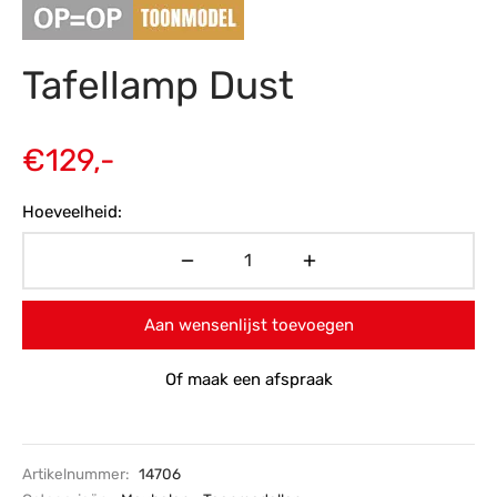
s
amerbank
eubelen
table
planken
en Toonmodellen
bekleding
dex PVC
et- en montageservice
Tafellamp Dust
programma’s
nmeubelen
ichting toonmodel
ett PVC
chting
€
129,-
ratie
Hoeveelheid:
modellen
Aan wensenlijst toevoegen
Of maak een afspraak
Artikelnummer:
14706