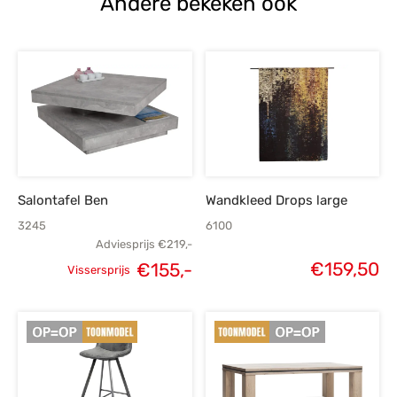
Andere bekeken ook
Salontafel Ben
Wandkleed Drops large
3245
6100
Adviesprijs
€
219,-
€
159,50
€
155,-
Vissersprijs
Oorspronkelijke
Huidige
prijs was:
prijs is:
€219,-.
€155,-.