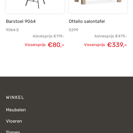
Barstoel 9064
Ottello salontafel
9064.S
5299
Adviesprijs
€
119,-
Adviesprijs
€
479,-
€
80,-
€
339,-
Vissersprijs
Vissersprijs
Oorspronkelijke
Huidige
Oorspronkelijke
H
prijs was:
prijs is:
prijs was:
p
€119,-.
€80,-.
€479,-.
€
WINKEL
Meubelen
Vloeren
Slapen