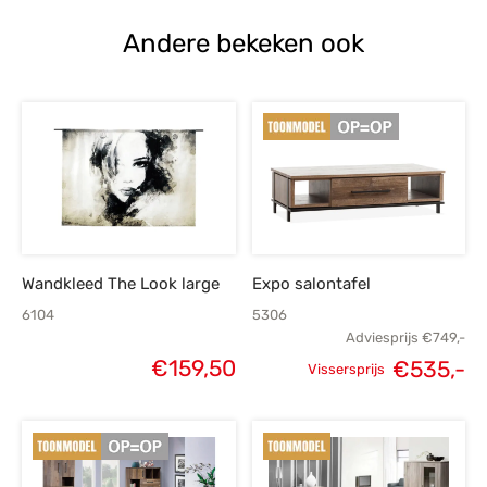
Andere bekeken ook
Wandkleed The Look large
Expo salontafel
6104
5306
Adviesprijs
€
749,-
€
159,50
€
535,-
Vissersprijs
Oorspronkelijke
H
prijs was:
p
€749,-.
€