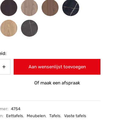
id:
Aan wensenlijst toevoegen
Of maak een afspraak
mmer:
4754
ën:
Eettafels
,
Meubelen
,
Tafels
,
Vaste tafels