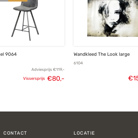
oel 9064
Wandkleed The Look large
6104
Adviesprijs
€
119,-
€
1
€
80,-
Vissersprijs
Oorspronkelijke
Huidige
prijs was:
prijs is:
€119,-.
€80,-.
CONTACT
LOCATIE