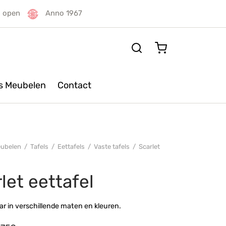
g open
Anno 1967
rs Meubelen
Contact
ubelen
/
Tafels
/
Eettafels
/
Vaste tafels
/
Scarlet
let eettafel
r in verschillende maten en kleuren.