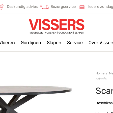
Deskundig advies
Bezorgservice
Iedere zonda
Vloeren
Gordijnen
Slapen
Service
Over Visse
Home
/
Me
eettafel
Scar
Beschikbaa