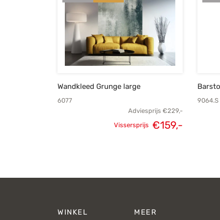
Wandkleed Grunge large
Barst
6077
9064.S
Adviesprijs
€
229,-
€
159,-
Vissersprijs
Oorspronkelijke
Huidige
prijs was:
prijs is:
€229,-.
€159,-.
WINKEL
MEER