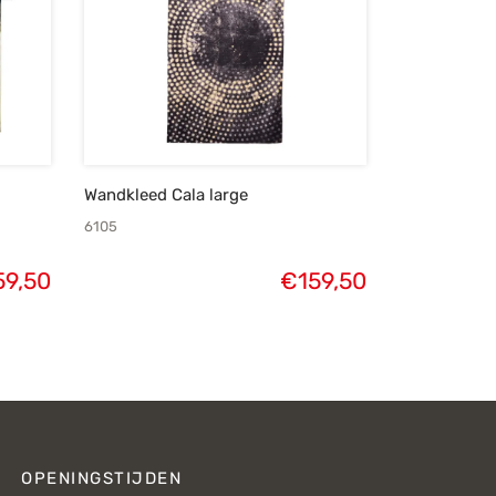
Wandkleed Cala large
6105
59,50
€
159,50
OPENINGSTIJDEN