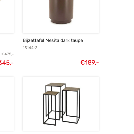
Bijzettafel Mesita dark taupe
15144-2
s
€
475,-
€
189,-
345,-
lijke
Huidige
s was:
prijs is:
75,-.
€345,-.