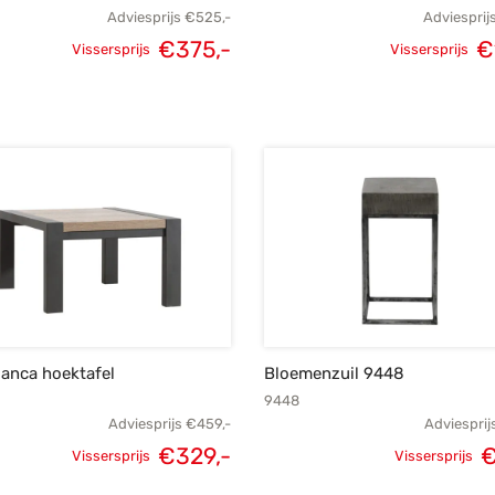
Adviesprijs
€
525,-
Adviesprij
€
375,-
€
Vissersprijs
Vissersprijs
Oorspronkelijke
Huidige
Oorspronk
prijs was:
prijs is:
prij
€525,-.
€375,-.
€
anca hoektafel
Bloemenzuil 9448
9448
Adviesprijs
€
459,-
Adviesprij
€
329,-
Vissersprijs
Vissersprijs
Oorspronkelijke
Huidige
Oorspronk