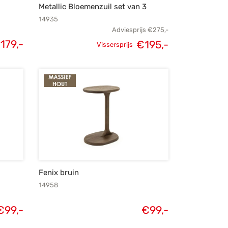
Metallic Bloemenzuil set van 3
14935
Adviesprijs
€
275,-
€
179,-
€
195,-
Vissersprijs
Oorspronkelijke
Huidige
prijs was:
prijs is:
€275,-.
€195,-.
Fenix bruin
14958
€
99,-
€
99,-