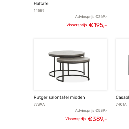
Haltafel
14559
Adviesprijs
€
269,-
€
195,-
Vissersprijs
Oorspronkelijke
Huidige
prijs was:
prijs is:
€269,-.
€195,-.
Rutger salontafel midden
Casabl
7739A
7401A
Adviesprijs
€
539,-
Oorspronkelijke
Huidige
€
389,-
Vissersprijs
prijs was:
prijs is: