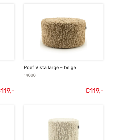
Poef Vista large – beige
14888
€
119,-
€
119,-