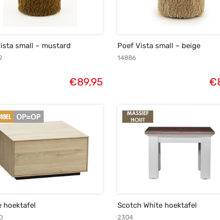
ista small – mustard
Poef Vista small – beige
2
14886
€
89,95
€
 hoektafel
Scotch White hoektafel
D
2304