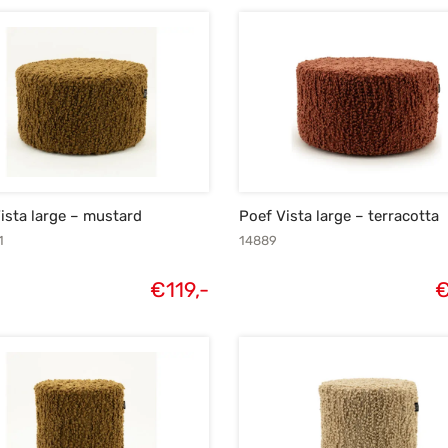
ista large – mustard
Poef Vista large – terracotta
1
14889
€
119,-