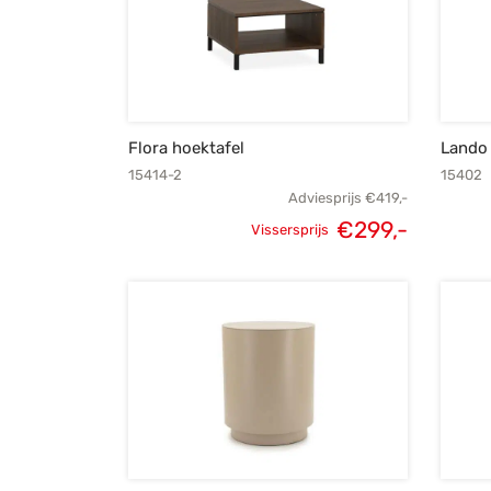
Flora hoektafel
Lando 
15414-2
15402
Adviesprijs
€
419,-
€
299,-
Vissersprijs
Oorspronkelijke
Huidige
prijs was:
prijs is:
€419,-.
€299,-.