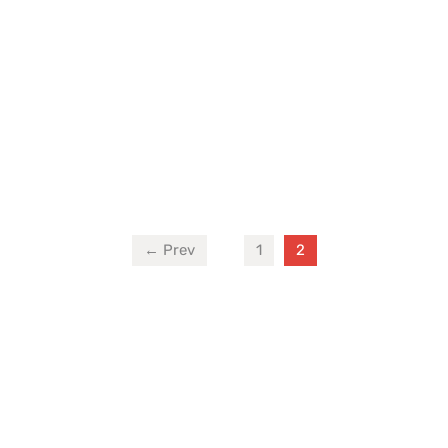
prijs was:
prijs is:
pri
€459,-.
€329,-.
€
← Prev
1
2