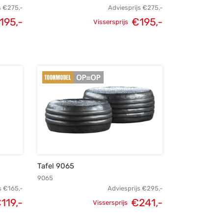
s
€
275,-
Adviesprijs
€
275,-
195,-
€
195,-
Vissersprijs
elijke
Huidige
Oorspronkelijke
Huidige
s was:
prijs is:
prijs was:
prijs is:
275,-.
€195,-.
€275,-.
€195,-.
Tafel 9065
9065
s
€
165,-
Adviesprijs
€
295,-
€
119,-
€
241,-
Vissersprijs
elijke
Huidige
Oorspronkelijke
Huidige