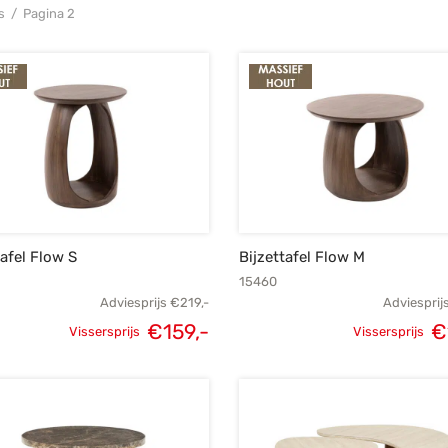
s
/
Pagina 2
tafel Flow S
Bijzettafel Flow M
15460
Adviesprijs
€
219,-
Adviesprij
€
159,-
€
Vissersprijs
Vissersprijs
Oorspronkelijke
Huidige
Oorspronk
prijs was:
prijs is:
prij
€219,-.
€159,-.
€