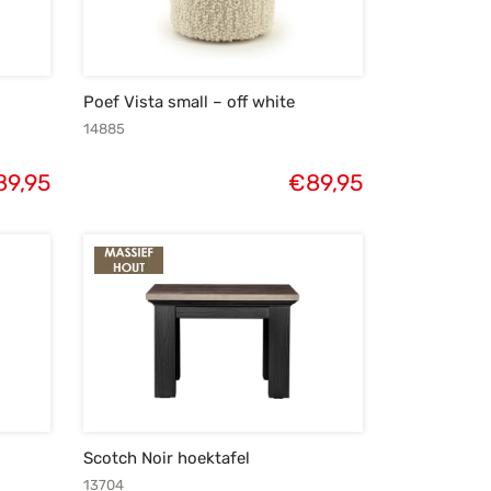
Poef Vista small – off white
14885
89,95
€
89,95
Scotch Noir hoektafel
13704