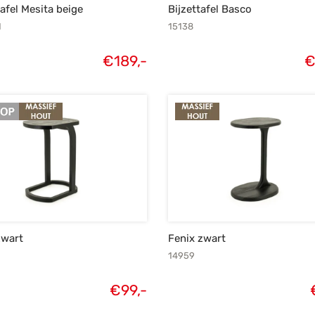
tafel Mesita beige
Bijzettafel Basco
1
15138
€
189,-
zwart
Fenix zwart
14959
€
99,-