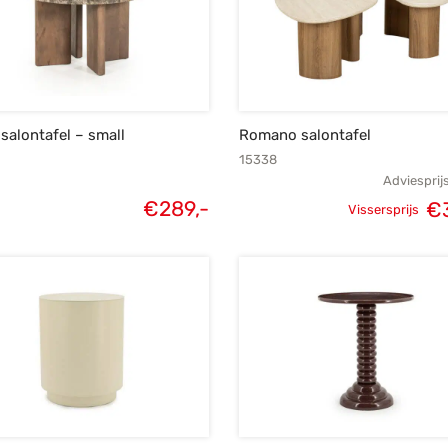
salontafel – small
Romano salontafel
15338
Adviesprij
€
289,-
€
Vissersprijs
Oorspronke
prij
€4