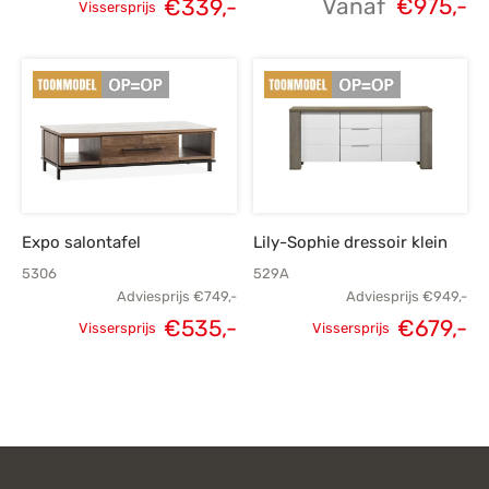
Vanaf
€
975,-
€
339,-
Vissersprijs
Oorspronkelijke
Huidige
prijs was:
prijs is:
€479,-.
€339,-.
Expo salontafel
Lily-Sophie dressoir klein
5306
529A
Adviesprijs
€
749,-
Adviesprijs
€
949,-
€
535,-
€
679,-
Vissersprijs
Vissersprijs
Oorspronkelijke
Huidige
Oorspronkelijke
H
prijs was:
prijs is:
prijs was:
p
€749,-.
€535,-.
€949,-.
€