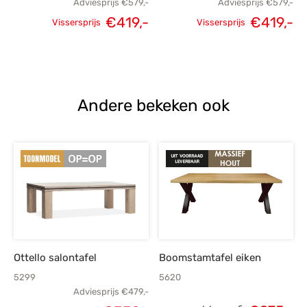
Adviesprijs
€
579,-
Adviesprijs
€
579,-
Oorspronkelijke
Huidige
Oorspronkelijke
H
€
419,-
€
419,-
Vissersprijs
Vissersprijs
prijs was:
prijs is:
prijs was:
p
€579,-.
€419,-.
€579,-.
€
Andere bekeken ook
Ottello salontafel
Boomstamtafel eiken
5299
5620
Adviesprijs
€
479,-