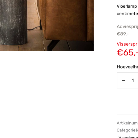
Vloerlamp
centimete
Adviespri
€
89,-
Oorsp
Visserspr
prijs
€
65,
€89,-
Hoeveelhe
Artikelnu
Categorie
Vloerlam