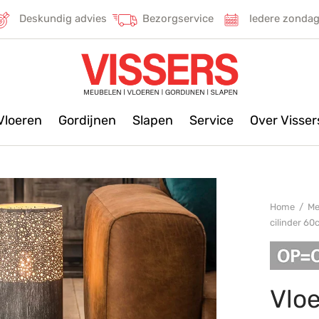
Deskundig advies
Bezorgservice
Iedere zonda
Vloeren
Gordijnen
Slapen
Service
Over Visse
Home
/
Me
cilinder 6
Vloe