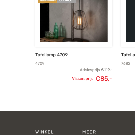
Tafellamp 4709
Tafel
4709
7682
Adviesprijs
€
119,-
€
85,-
Vissersprijs
Oorspronkelijke
Huidige
prijs was:
prijs is:
€119,-.
€85,-.
WINKEL
MEER