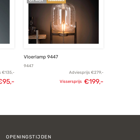
Vloerlamp 9447
9447
s
€
135,-
Adviesprijs
€
279,-
€
95,-
€
199,-
Vissersprijs
kelijke
Huidige
Oorspronkelijke
Huidige
js was:
prijs is:
prijs was:
prijs is:
€135,-.
€95,-.
€279,-.
€199,-.
OPENINGSTIJDEN