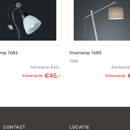
lamp 7682
Vloerlamp 7685
7685
Adviesprijs
€
65,-
Adviesprij
€
45,-
Vissersprijs
Vissersprijs
Oorspronkelijke
Huidige
Oorspron
prijs was:
prijs is:
pri
€65,-.
€45,-.
CONTACT
LOCATIE