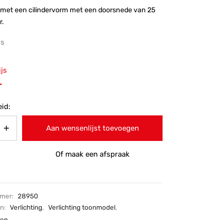
 met een cilindervorm met een doorsnede van 25
r.
js
ronkelijke
ijs
 was:
Huidige
-
.
prijs is:
id:
€65,-.
Aan wensenlijst toevoegen
Of maak een afspraak
mmer:
28950
ën:
Verlichting
,
Verlichting toonmodel
,
pen